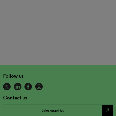
Follow us
Contact us
north_east
Sales enquiries