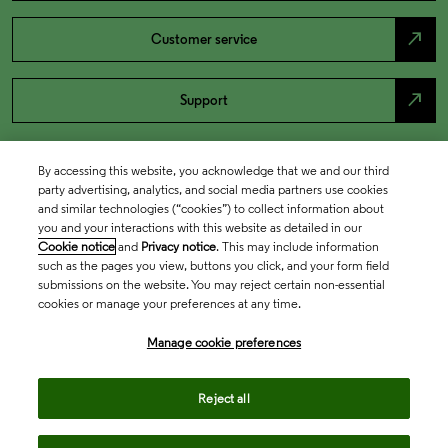
north_east
Customer service
north_east
Support
By accessing this website, you acknowledge that we and our third
party advertising, analytics, and social media partners use cookies
and similar technologies (“cookies”) to collect information about
you and your interactions with this website as detailed in our
Cookie notice
and
Privacy notice
. This may include information
such as the pages you view, buttons you click, and your form field
submissions on the website. You may reject certain non-essential
cookies or manage your preferences at any time.
Academia & Government
Manage cookie preferences
Life Sciences & Healthcare
Reject all