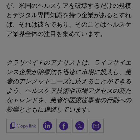
が、米国のヘルスケアを破壊するだけの規模
とデジタル専門知識を持つ企業があるとすれ
ば、それは彼らであり、そのことはヘルスケ
ア業界全体の注目を集めています。
クラリベイトのアナリストは、ライフサイエ
ンス企業が治療法を迅速に市場に投入し、患
者のアンメットニーズに応えることができる
よう、ヘルスケア技術や市場アクセスの新た
なトレンドを、患者や医療従事者の行動への
影響とともに追跡しています。
content_copy
Copy link