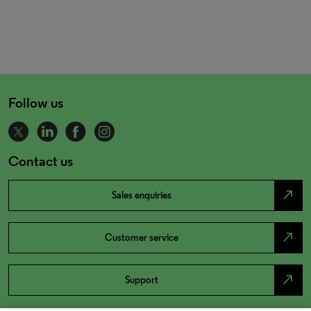
Follow us
Contact us
north_east
Sales enquiries
north_east
Customer service
north_east
Support