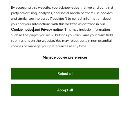
By accessing this website, you acknowledge that we and our third
party advertising, analytics, and social media partners use cookies
and similar technologies (“cookies”) to collect information about
you and your interactions with this website as detailed in our
Cookie notice
and
Privacy notice
. This may include information
such as the pages you view, buttons you click, and your form field
submissions on the website. You may reject certain non-essential
cookies or manage your preferences at any time.
Academia & Government
Manage cookie preferences
Life Sciences & Healthcare
Reject all
Accept all
Intellectual Property
Company