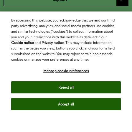
By accessing this website, you acknowledge that we and our third
party advertising, analytics, and social media partners use cookies
and similar technologies (“cookies”) to collect information about
you and your interactions with this website as detailed in our
Cookie notice
and
Privacy notice
. This may include information
such as the pages you view, buttons you click, and your form field
submissions on the website. You may reject certain non-essential
cookies or manage your preferences at any time.
Academia & Government
Manage cookie preferences
Life Sciences & Healthcare
Reject all
Accept all
Intellectual Property
Company