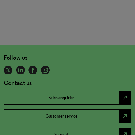
Follow us
Contact us
north_east
Sales enquiries
north_east
Customer service
north_east
Support