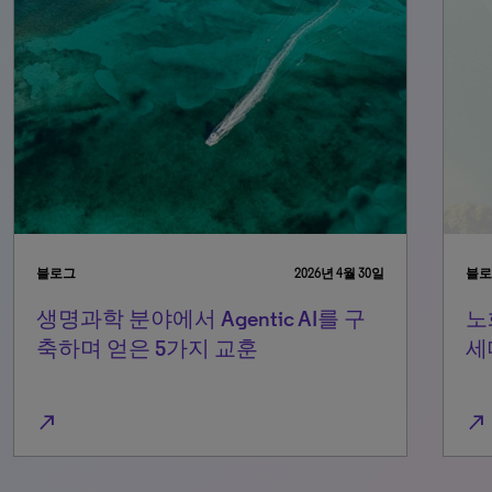
블로그
2026년 4월 30일
블로
생명과학 분야에서 Agentic AI를 구
노
축하며 얻은 5가지 교훈
세
north_east
north_east