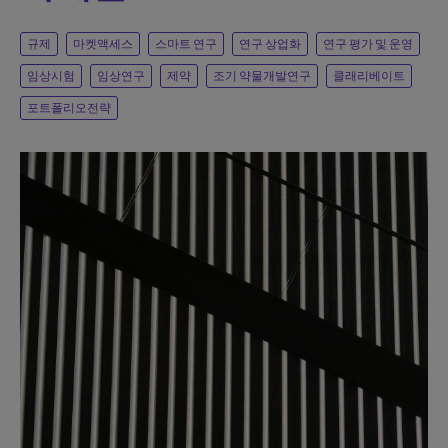
규제
마켓액세스
스마트 연구
연구 상업화
연구 평가 및 운영
임상시험
임상연구
제약
조기 약물개발연구
클래리베이트
포트폴리오전략