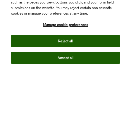
such as the pages you view, buttons you click, and your form field
submissions on the website. You may reject certain non-essential
cookies or manage your preferences at any time.
Academia & Government
Manage cookie preferences
Life Sciences & Healthcare
Reject all
Accept all
Intellectual Property
Company
language
Regional sites
© 2026 Clarivate. All rights reserved.
Legal
Trust Center
Standards
Privacy center
Privacy notice