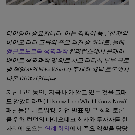
타이밍이
중요합니다.
이는
경험이
풍부한
제약
바이오
리더
그룹의
주요
의견
중
하나로,
올해
앵글로노르딕
생명과학
컨퍼런스에서
클래리
베이트
생명과학
및
의료
사고
리더십
부문
글로
벌
책임자인 Mike Ward
가
주재한
패널
토론에서
나온
이야기입니다.
지난 15년 동안, ‘지금 내가 알고 있는 것을 그때
도 알았더라면(If I Knew Then What I Know Now)’
패널들은 네트워킹, 기업 발표 및 본 회의 토론
을 위해 런던의 바이오테크 회사와 투자자를 한
자리에 모으는
연례 회의
에서 주요 역할을 담당