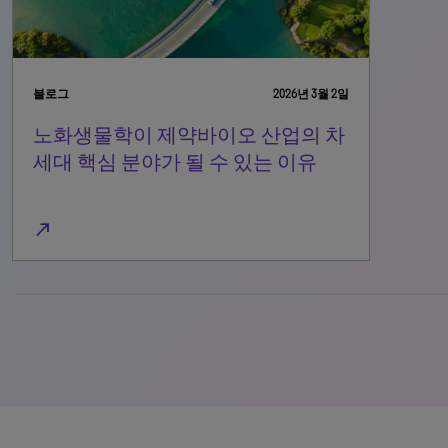
블로그
2026년 3월 2일
노화생물학이 제약바이오 산업의 차
세대 핵심 분야가 될 수 있는 이유
north_east