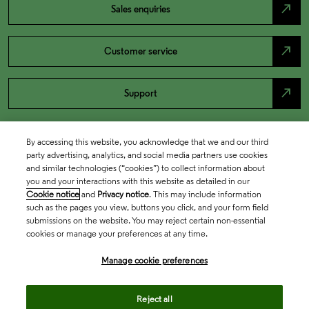
north_east
Sales enquiries
north_east
Customer service
north_east
Support
By accessing this website, you acknowledge that we and our third
party advertising, analytics, and social media partners use cookies
and similar technologies (“cookies”) to collect information about
you and your interactions with this website as detailed in our
Cookie notice
and
Privacy notice
. This may include information
such as the pages you view, buttons you click, and your form field
submissions on the website. You may reject certain non-essential
cookies or manage your preferences at any time.
Academia & Government
Manage cookie preferences
Life Sciences & Healthcare
Reject all