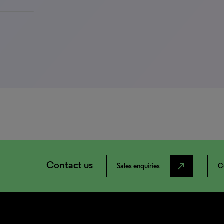
Contact us
north_east
Sales enquiries
C