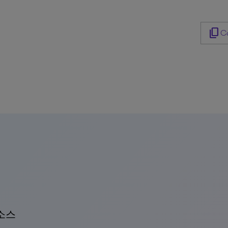
content_copy
Co
소스