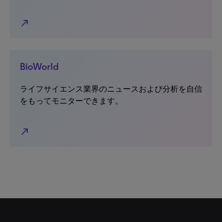
north_east
BioWorld
ライフサイエンス業界のニュースおよび分析を自信
をもってモニターできます。
north_east