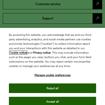
north_east
Customer service
north_east
Support
By accessing this website, you acknowledge that we and our third
party advertising, analytics, and social media partners use cookies
and similar technologies (“cookies”) to collect information about
you and your interactions with this website as detailed in our
Cookie notice
and
Privacy notice
. This may include information
such as the pages you view, buttons you click, and your form field
submissions on the website. You may reject certain non-essential
cookies or manage your preferences at any time.
Academia & Government
Manage cookie preferences
Life Sciences & Healthcare
Reject all
Accept all
Intellectual Property