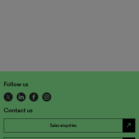
Follow us
Contact us
north_east
Sales enquiries