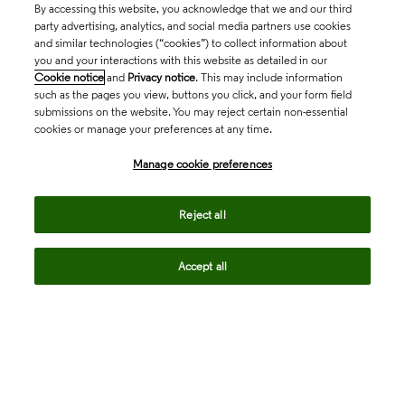
By accessing this website, you acknowledge that we and our third
party advertising, analytics, and social media partners use cookies
and similar technologies (“cookies”) to collect information about
you and your interactions with this website as detailed in our
Cookie notice
and
Privacy notice
. This may include information
such as the pages you view, buttons you click, and your form field
submissions on the website. You may reject certain non-essential
cookies or manage your preferences at any time.
Academia & Government
Manage cookie preferences
Life Sciences & Healthcare
Reject all
Accept all
Intellectual Property
Company