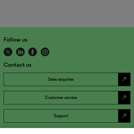
Follow us
Contact us
north_east
Sales enquiries
north_east
Customer service
north_east
Support