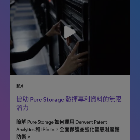
產品簡介
案例研究
影片
協助智慧財産權決策，推動業務發展成
擁抱數位轉型，提升精簡智慧財產權團
協助 Pure Storage 發揮專利資料的無限
果
隊的效率，實現規模化成長。
潛力
瞭解 Pure Storage 如何運用 Derwent Patent
Analytics 和 IPfolio，全面保護並強化智慧財產權
north_east
north_east
防禦。