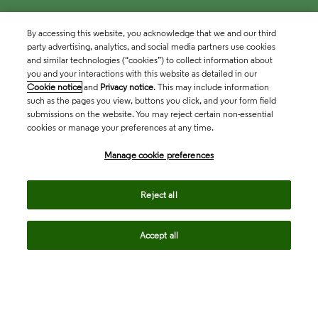
By accessing this website, you acknowledge that we and our third
party advertising, analytics, and social media partners use cookies
and similar technologies (“cookies”) to collect information about
you and your interactions with this website as detailed in our
Cookie notice
and
Privacy notice
. This may include information
such as the pages you view, buttons you click, and your form field
submissions on the website. You may reject certain non-essential
cookies or manage your preferences at any time.
Academia & Government
Manage cookie preferences
Life Sciences & Healthcare
Reject all
Accept all
Intellectual Property
Company