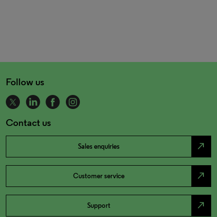
Follow us
Contact us
north_east
Sales enquiries
north_east
Customer service
north_east
Support