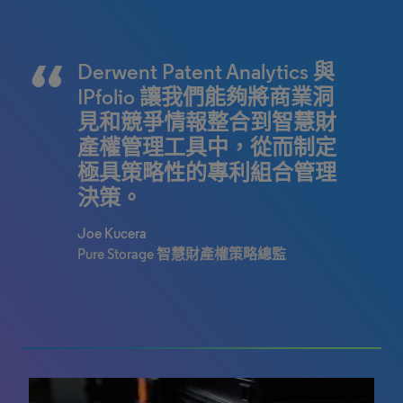
透過全新的視覺化呈現，讓
我們讓本公司的全球專利團
Derwent Patent Analytics 與
資訊變得一目了然，輕鬆促
隊權獲取相關的優質資料，
IPfolio 讓我們能夠將商業洞
進我們開展重要對話，為客
因此能夠在更短的時間內做
見和競爭情報整合到智慧財
戶決策提供強大支援！ 只需
出更好的決策。
產權管理工具中，從而制定
幾個簡單的點擊，Derwent
極具策略性的專利組合管理
David Dutcher
Patent Analytics 即能將繁複
決策。
Western Digital 首席專利法律顧問
的資料轉化為生動的視覺效
Joe Kucera
果，讓洞察直觀呈現！
Pure Storage 智慧財產權策略總監
Patrick Heckeler 博士
Bardehle Pagenberg 助理專利律師
100% completed