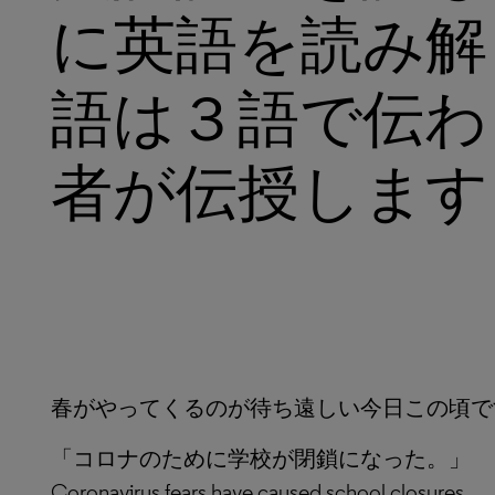
に英語を読み解
語は３語で伝わ
者が伝授します
春がやってくるのが待ち遠しい今日この頃で
「コロナのために学校が閉鎖になった。」
Coronavirus fears have caused school closures.