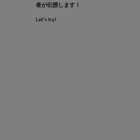
者が伝授します！
Let’s try!