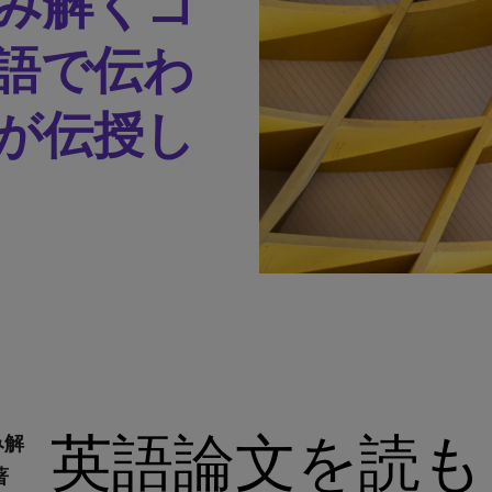
み解くコ
語で伝わ
が伝授し
英語論文を読も
み解
著