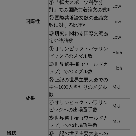
① 「拡大スポーツ科学分
Low
野」での国際共著論文の数※
② 国際共著論文数の全論文
国際性
Low
数に対する比率※
③ 研究に関わる国際交流協
Low
定の締結数
① オリンピック・パラリン
High
ピックでのメダル数
② 世界選手権（ワールドカ
High
ップ）でのメダル数
③ 上記の世界主要大会での
学生1000人当たりのメダル
Mid
数
成果
④ オリンピック・パラリン
Mid
ピックへの出場選手数
⑤ 世界選手権（ワールドカ
Mid
ップ）への出場選手数
競技
⑥ 上記の世界主要大会への