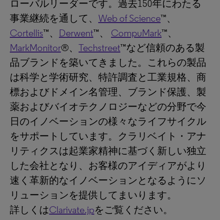
ローバルリーダーです。過去150年にわたる
事業継続を通して、
Web of Science
™、
Cortellis
™、
Derwent
™、
CompuMark
™、
MarkMonitor
®、
Techstreet
™など信頼のある製
品ブランドを築いてきました。これらの製品
は科学と学術研究、特許調査と工業規格、商
標およびドメイン名管理、ブランド保護、製
薬およびバイオテクノロジーなどの分野で今
日のイノベーションの様々なライフサイクル
をサポートしています。クラリベイト・アナ
リティクスは起業家精神に基づく新しい独立
した会社となり、お客様のアイディアがより
速く革新的なイノベーションとなるようにソ
リューションを提供してまいります。
詳しくは
Clarivate.jp
をご覧ください。