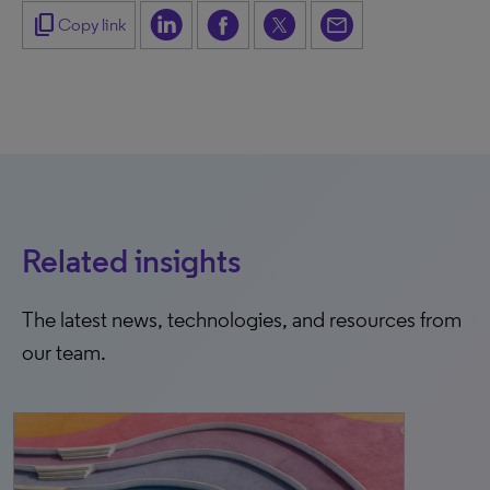
content_copy
Copy link
Related insights
The latest news, technologies, and resources from
our team.