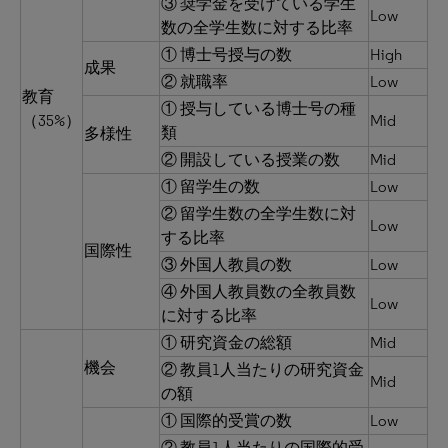
③ 奨学金を受けている学生
Low
数の全学生数に対する比率
① 博士号授与の数
High
成果
② 就職率
Low
教育
① 授与している博士号の種
（35%）
Mid
類
多様性
② 開設している授業の数
Mid
① 留学生の数
Low
② 留学生数の全学生数に対
Low
する比率
国際性
③ 外国人教員の数
Low
④ 外国人教員数の全教員数
Low
に対する比率
① 研究資金の総額
Mid
機会
② 教員1人当たりの研究資金
Mid
の額
① 国際的受賞の数
Low
② 教員1人当たりの国際的受