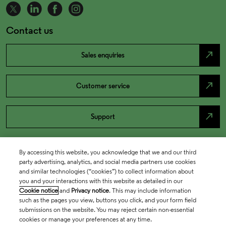
Contact us
north_east
Sales enquiries
north_east
Customer service
north_east
Support
By accessing this website, you acknowledge that we and our third
party advertising, analytics, and social media partners use cookies
and similar technologies (“cookies”) to collect information about
you and your interactions with this website as detailed in our
Cookie notice
and
Privacy notice
. This may include information
such as the pages you view, buttons you click, and your form field
submissions on the website. You may reject certain non-essential
cookies or manage your preferences at any time.