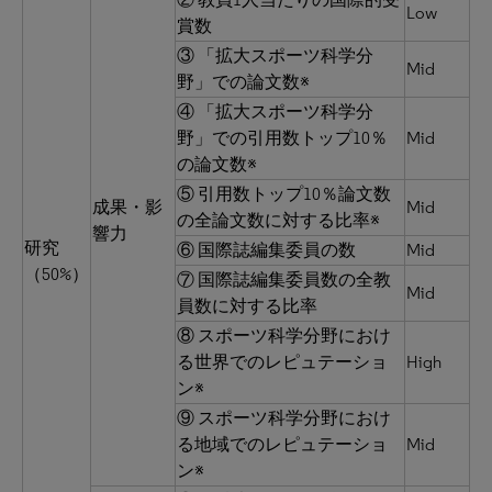
Low
賞数
③ 「拡大スポーツ科学分
Mid
野」での論文数※
④ 「拡大スポーツ科学分
野」での引用数トップ10％
Mid
の論文数※
⑤ 引用数トップ10％論文数
成果・影
Mid
の全論文数に対する比率※
響力
研究
⑥ 国際誌編集委員の数
Mid
（50%）
⑦ 国際誌編集委員数の全教
Mid
員数に対する比率
⑧ スポーツ科学分野におけ
る世界でのレピュテーショ
High
ン※
⑨ スポーツ科学分野におけ
る地域でのレピュテーショ
Mid
ン※