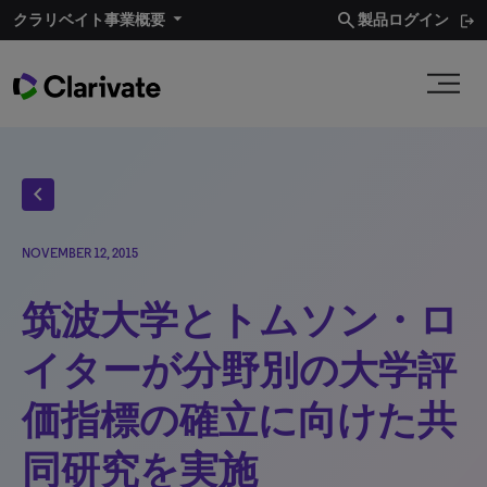
search
クラリベイト事業概要​
製品ログイン
chevron_left
NOVEMBER 12, 2015
筑波大学とトムソン・ロ
イターが分野別の大学評
価指標の確立に向けた共
同研究を実施