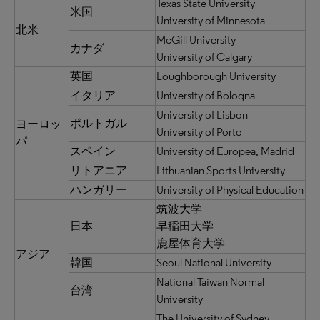
Texas State University
米国
University of Minnesota
北米
McGill University
カナダ
University of Calgary
英国
Loughborough University
イタリア
University of Bologna
University of Lisbon
ポルトガル
ヨーロッ
University of Porto
パ
スペイン
University of Europea, Madrid
リトアニア
Lithuanian Sports University
ハンガリー
University of Physical Education
筑波大学
日本
早稲田大学
鹿屋体育大学
アジア
韓国
Seoul National University
National Taiwan Normal
台湾
University
The University of Sydney