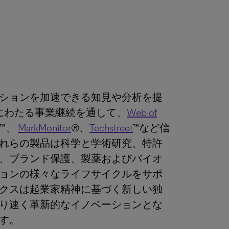
ションを加速できる知見や分析を提
にわたる事業継続を通して、
Web of
™、
MarkMonitor
®、
Techstreet
™など信
れらの製品は科学と学術研究、特許
、ブランド保護、製薬およびバイオ
ョンの様々なライフサイクルをサポ
クスは起業家精神に基づく新しい独
り速く革新的なイノベーションとな
す。