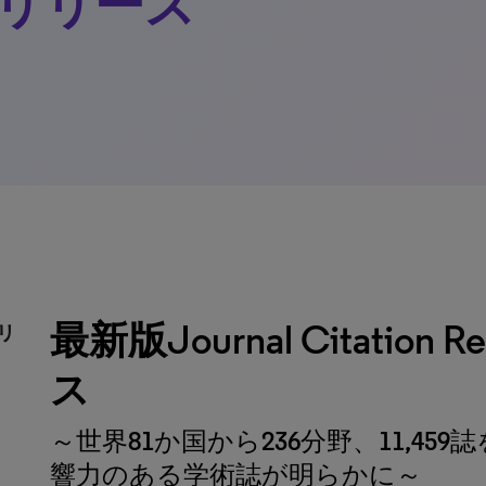
R)をリリース
最新版Journal Citation 
リリ
ス
～世界81か国から236分野、11,45
響力のある学術誌が明らかに～