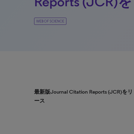
Reports (JC
WEB OF SCIENCE
最新版Journal Citation Reports (JCR)を
ース