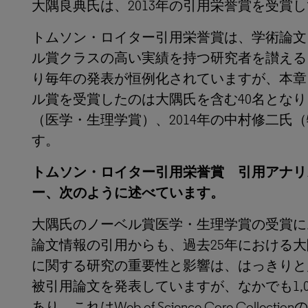
大隅良典氏は、2013年の引用栄誉賞を受賞
トムソン・ロイター引用栄誉賞は、学術論文
ル賞クラスの高い実績を持つ研究者を讃える目
り毎年の発表が恒例化されていますが、本章
ル賞を受賞したのは大隅氏を含む40名となり
（医学・生理学賞）、2014年の中村修二氏
す。
トムソン・ロイター引用栄誉賞 引用アナリ
ー、次のように述べています。
大隅氏のノーベル賞医学・生理学賞の受賞に
論文情報の引用からも、過去25年における
に関する研究の重要性と影響は、はっきりと
被引用論文を発表していますが、なかでも1,
あり、これはWeb of Science Core Coll