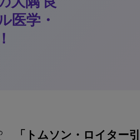
の大隅 良
ル医学・
！
「トムソン・ロイター引
の