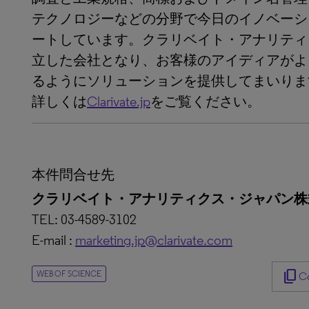
テクノロジーなどの分野で今日のイノベーシ
ートしています。クラリベイト・アナリティ
立した会社となり、お客様のアイディアがよ
るようにソリューションを提供してまいりま
詳しくは
Clarivate.jp
をご覧ください。
本件問合せ先
クラリベイト・アナリティクス・ジャパン株
TEL: 03-4589-3102
E-mail :
marketing.jp@clarivate.com
content_copy
WEB OF SCIENCE
Co