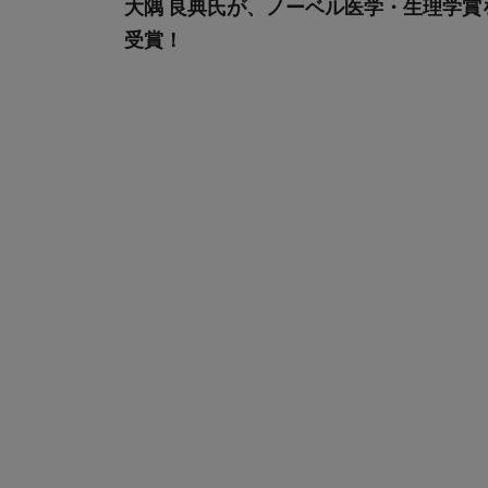
大隅 良典氏が、ノーベル医学・生理学賞
受賞！