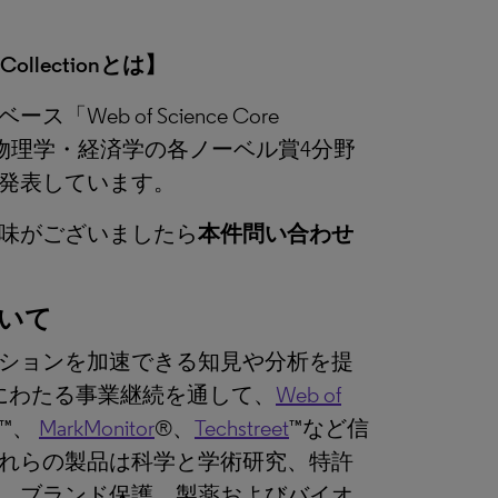
ollectionとは】
b of Science Core
化学・物理学・経済学の各ノーベル賞4分野
発表しています。
味がございましたら
本件問い合わせ
いて
ションを加速できる知見や分析を提
にわたる事業継続を通して、
Web of
™、
MarkMonitor
®、
Techstreet
™など信
れらの製品は科学と学術研究、特許
、ブランド保護、製薬およびバイオ