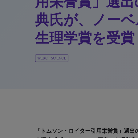
用栄誉賞」選出
典氏が、ノーベ
生理学賞を受賞
WEB OF SCIENCE
「トムソン・ロイター引用栄誉賞」選出