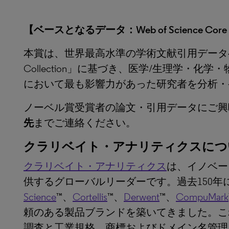
【ベースとなるデータ：Web of Science Core C
本賞は、世界最高水準の学術文献引用データベース「We
Collection」に基づき、医学/生理学・
において最も影響力があった研究者を分析・
ノーベル賞受賞者の論文・引用データにご興
先
までご連絡ください。
クラリベイト・アナリティクスにつ
クラリベイト・アナリティクス
は、イノベー
供するグローバルリーダーです。過去150年
Science
™、
Cortellis
™、
Derwent
™、
CompuMark
頼のある製品ブランドを築いてきました。こ
調査と工業規格、商標およびドメイン名管理