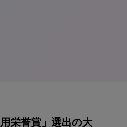
用栄誉賞」選出の大