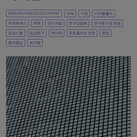
RESEARCH AND DEVELOPMENT
규제
기업
디지털헬스
마켓액세스
역학
연구개발
연구상업화
연구평가 및 운영
임상시험
임상연구
제너릭
포트폴리오 전략
항암
환자중심
희귀병