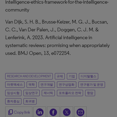
intelligence-ethics-framework-for-the-intelligence-
community
Van Dijk, S. H. B., Brusse-Keizer, M. G. J., Bucsan,
C. C., Van Der Palen, J., Doggen, C. J. M. &
Lenferink, A. 2023. Artificial intelligence in
systematic reviews: promising when appropriately
used. BMJ Open, 13, e072254.
RESEARCH AND DEVELOPMENT
규제
기업
디지털헬스
마켓액세스
역학
연구개발
연구상업화
연구평가 및 운영
임상시험
임상연구
제너릭
포트폴리오 전략
항암
환자중심
희귀병
content_copy
Copy link