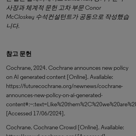
사장과 체계적 문헌 고차 부문 Conor
McCloskey 수석컨설턴트가 공동으로 작성했습
니다.
참고 문헌
Cochrane, 2024. Cochrane announces new policy
on AI generated content [Online]. Available:
https://futurecochrane.org/newnews/cochrane-
announces-new-policy-on-ai-generated-
content#:~:text=Like%20them%2C%20we%20are%20o
[Accessed 17/06/2024].
Cochrane. Cochrane Crowd [Online]. Available: