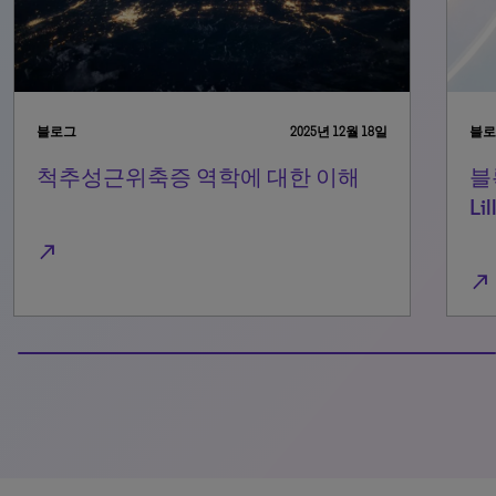
블로그
2025년 12월 18일
블로
척추성근위축증 역학에 대한 이해
블
L
north_east
north_east
100% completed