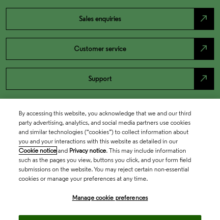
north_east
Sales enquiries
north_east
Customer service
north_east
Support
By accessing this website, you acknowledge that we and our third
party advertising, analytics, and social media partners use cookies
and similar technologies (“cookies”) to collect information about
you and your interactions with this website as detailed in our
Cookie notice
and
Privacy notice
. This may include information
such as the pages you view, buttons you click, and your form field
submissions on the website. You may reject certain non-essential
cookies or manage your preferences at any time.
Academia & Government
Manage cookie preferences