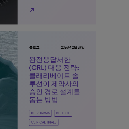
north_east
블로그
2026년 2월 24일
완전응답서한
(CRL) 대응 전략:
클래리베이트 솔
루션이 제약사의
승인 경로 설계를
돕는 방법
BIOPHARMA
BIOTECH
CLINICAL TRIALS