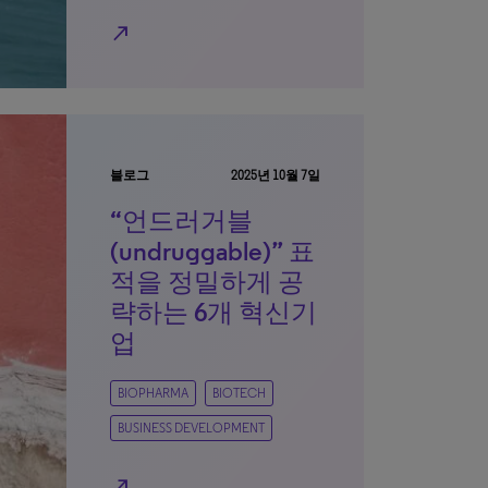
north_east
블로그
2025년 10월 7일
“언드러거블
(undruggable)” 표
적을 정밀하게 공
략하는 6개 혁신기
업
BIOPHARMA
BIOTECH
BUSINESS DEVELOPMENT
north_east