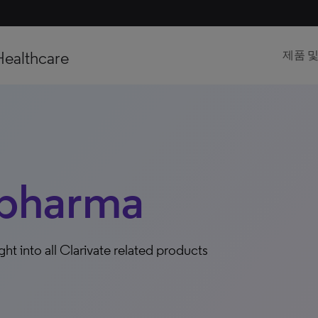
Healthcare
제품 
pharma
ight into all Clarivate related products