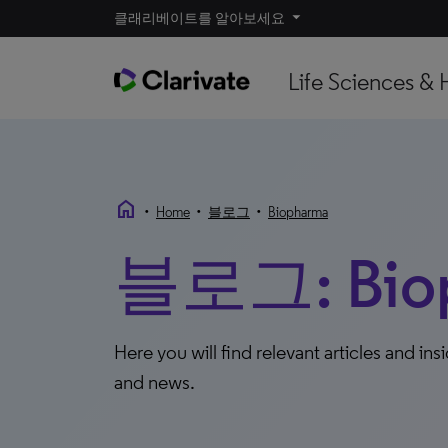
클래리베이트를 알아보세요
Life Sciences & 
home
•
•
•
Home
블로그
Biopharma
블로그: Bio
Here you will find relevant articles and ins
and news.