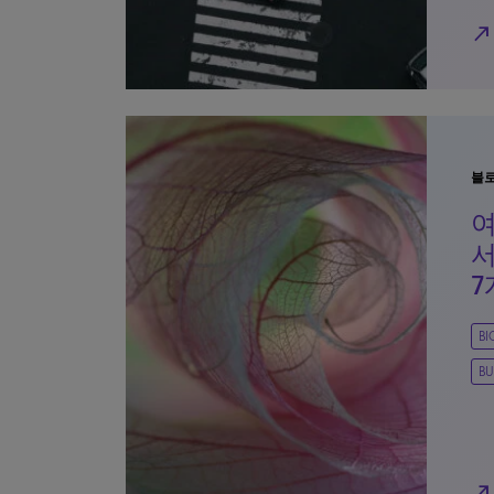
north_east
블
여
서
7
B
BU
north_east