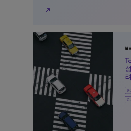
north_east
블
T
성
려
B
CL