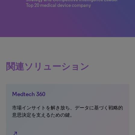
Top 20 medical device company
関連ソリューション
Medtech 360
市場インサイトを解き放ち、データに基づく戦略的
意思決定を支えるための鍵。
north_east