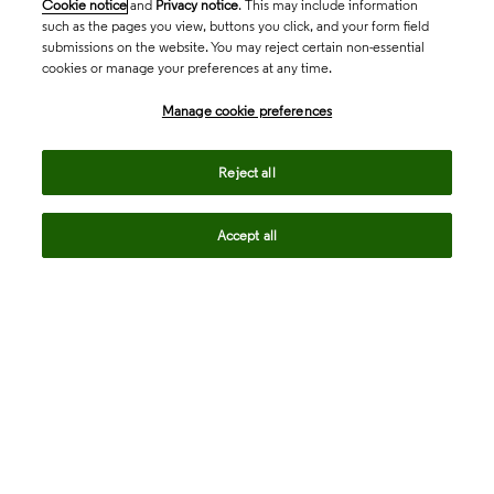
Cookie notice
and
Privacy notice
. This may include information
such as the pages you view, buttons you click, and your form field
submissions on the website. You may reject certain non-essential
cookies or manage your preferences at any time.
Academia & Government
Manage cookie preferences
Life Sciences & Healthcare
Reject all
Accept all
Intellectual Property
Company
language
Regional sites
© 2026 Clarivate. All rights reserved.