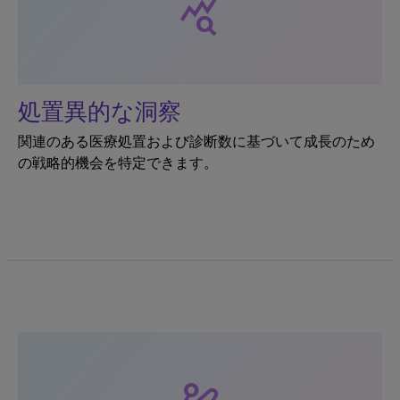
query_stats
処置異的な洞察
関連のある医療処置および診断数に基づいて成長のため
の戦略的機会を特定できます。
automation