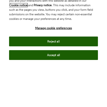
you and your interactions with this website as detailed in our
Cookie notice
and
Privacy notice
. This may include information
such as the pages you view, buttons you click, and your form field
submissions on the website. You may reject certain non-essential
cookies or manage your preferences at any time.
Academia & Government
Manage cookie preferences
Life Sciences & Healthcare
Reject all
Accept all
Intellectual Property
Company
language
Regional sites
© 2026 Clarivate. All rights reserved.