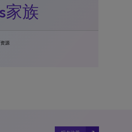
lis家族
训资源