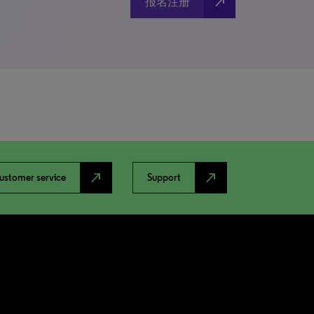
north_east
报名注册
north_east
north_east
ustomer service
Support