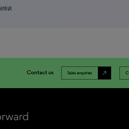
定制培训
Contact us
north_east
Sales enquiries
C