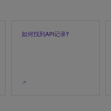
如何找到API记录?
north_east