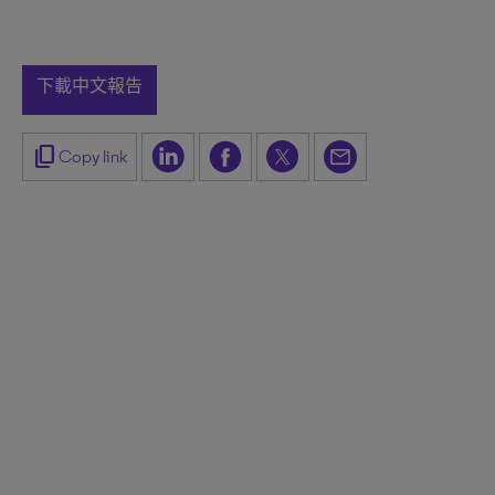
下載中文報告
content_copy
Copy link