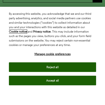
By accessing this website, you acknowledge that we and our third
party advertising, analytics, and social media partners use cookies
and similar technologies (“cookies”) to collect information about
you and your interactions with this website as detailed in our
Cookie notice
and
Privacy notice
. This may include information
such as the pages you view, buttons you click, and your form field
submissions on the website. You may reject certain non-essential
cookies or manage your preferences at any time.
Academia & Government
Manage cookie preferences
Life Sciences & Healthcare
Reject all
Accept all
Intellectual Property
Company