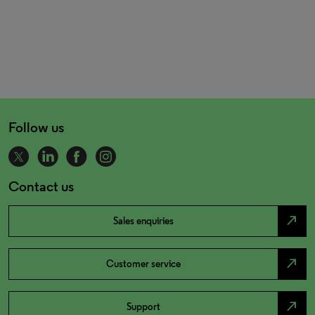
Follow us
Contact us
north_east
Sales enquiries
north_east
Customer service
north_east
Support