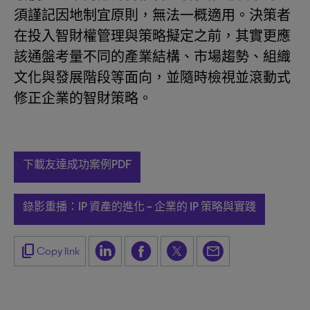
須謹記因地制宜原則，無法一概適用。決策者
在投入智財權管理與策略擬定之前，其實更應
該通盤考量不同的產業結構、市場趨勢、組織
文化與發展階段等面向，並隨時檢視並滾動式
修正企業的智財策略。
下載友達成功案例PDF
錄影重播：IP 資產的進化 – 企業的 IP 策略與實踐
content_copy
Copy link