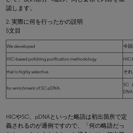
認します。
2. 実際に何を行ったかの説明
5文目
We developed
今回
HIC-based polishing purification methodology
HI
that is highly selective
それ
SC
for enrichment of SC pDNA.
DN
HICやSC、pDNAといった略語は初出箇所で定
義されるのが通例ですので、「何の略語だっ