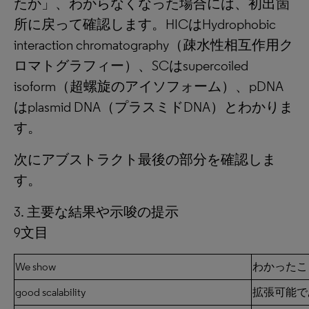
たか」、わからなくなった場合には、初出箇
所に戻って確認します。HICはHydrophobic
interaction chromatography（疎水性相互作用ク
ロマトグラフィー）、SCはsupercoiled
isoform（超螺旋のアイソフォーム）、pDNA
はplasmid DNA（プラスミドDNA）とわかりま
す。
次にアブストラクト最後の部分を確認しま
す。
3. 主要な結果や示唆の提示
9文目
We show
わかったこ
good scalability
拡張可能で