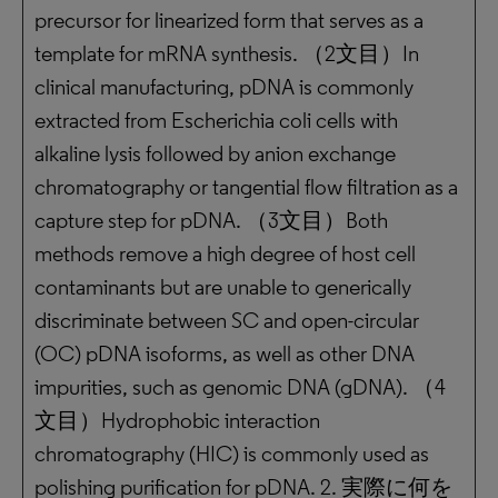
precursor for linearized form that serves as a
template for mRNA synthesis. （2文目）In
clinical manufacturing, pDNA is commonly
extracted from Escherichia coli cells with
alkaline lysis followed by anion exchange
chromatography or tangential flow filtration as a
capture step for pDNA. （3文目）Both
methods remove a high degree of host cell
contaminants but are unable to generically
discriminate between SC and open-circular
(OC) pDNA isoforms, as well as other DNA
impurities, such as genomic DNA (gDNA). （4
文目）Hydrophobic interaction
chromatography (HIC) is commonly used as
polishing purification for pDNA. 2. 実際に何を