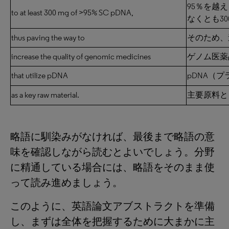
95％を越
to at least 300 mg of >95% SC pDNA,
なくとも3
thus paving the way to
そのため、
increase the quality of genomic medicines
ゲノム医薬
that utilize pDNA
pDNA（
as a key raw material.
主要原料と
略語に馴染みがなければ、最後まで略語の意
味を確認しながら読むとよいでしょう。分野
に精通している場合には、略語をそのまま使
って読み進めましょう。
このように、英語論文アブストラクトを準備
し、まずは全体を把握するために大まかに主