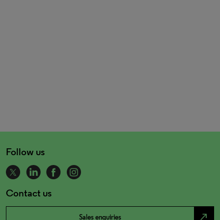
Follow us
Contact us
north_east
Sales enquiries