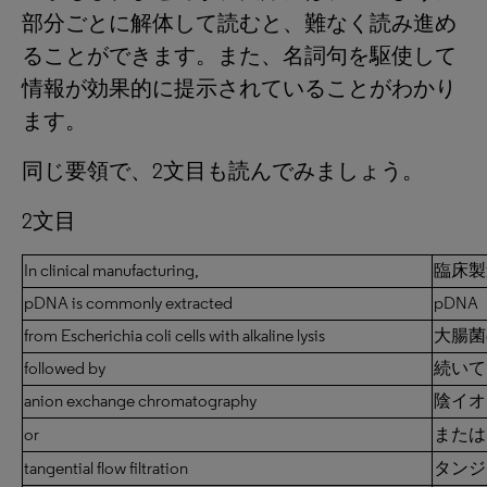
部分ごとに解体して読むと、難なく読み進め
ることができます。また、名詞句を駆使して
情報が効果的に提示されていることがわかり
ます。
同じ要領で、2文目も読んでみましょう。
2文目
In clinical manufacturing,
臨床製
pDNA is commonly extracted
pDN
from Escherichia coli cells with alkaline lysis
大腸菌
followed by
続いて
anion exchange chromatography
陰イオ
or
または
tangential flow filtration
タンジ