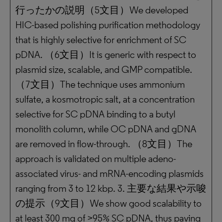
行ったかの説明（5文目）We developed
HIC-based polishing purification methodology
that is highly selective for enrichment of SC
pDNA. （6文目）It is generic with respect to
plasmid size, scalable, and GMP compatible.
（7文目）The technique uses ammonium
sulfate, a kosmotropic salt, at a concentration
selective for SC pDNA binding to a butyl
monolith column, while OC pDNA and gDNA
are removed in flow-through. （8文目）The
approach is validated on multiple adeno-
associated virus- and mRNA-encoding plasmids
ranging from 3 to 12 kbp. 3. 主要な結果や示唆
の提示（9文目）We show good scalability to
at least 300 mg of >95% SC pDNA, thus paving