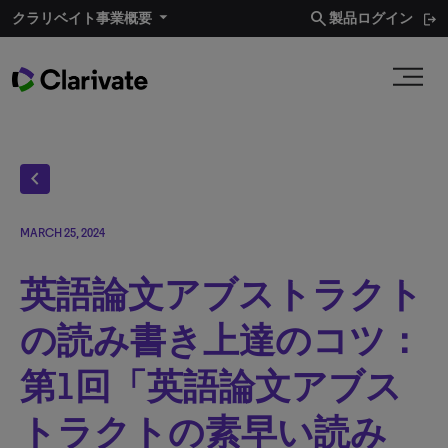
search
クラリベイト事業概要​
製品ログイン
chevron_left
MARCH 25, 2024
英語論文アブストラクト
の読み書き上達のコツ：
第1回「英語論文アブス
トラクトの素早い読み