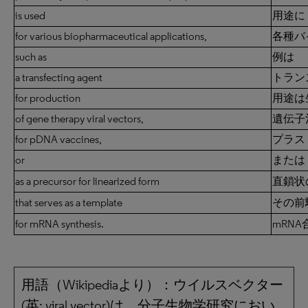
is used
用途に
for various biopharmaceutical applications,
各種バ
such as
例は
a transfecting agent
トラン
for production
用途は
of gene therapy viral vectors,
遺伝子
for pDNA vaccines,
プラス
or
または
as a precursor for linearized form
直鎖状
that serves as a template
その前
for mRNA synthesis.
mRN
用語（Wikipediaより）：ウイルスベクター
(英: viral vector)は、分子生物学研究におい