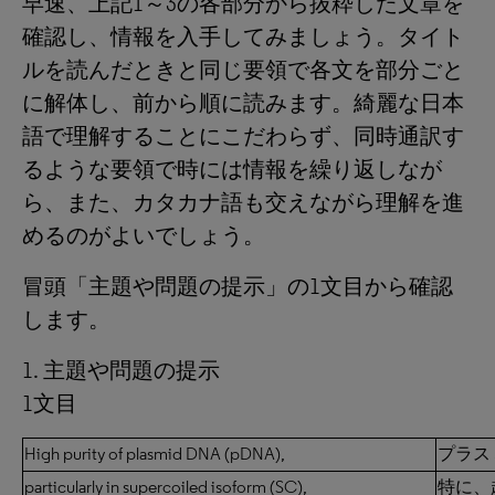
早速、上記1～3の各部分から抜粋した文章を
確認し、情報を入手してみましょう。タイト
ルを読んだときと同じ要領で各文を部分ごと
に解体し、前から順に読みます。綺麗な日本
語で理解することにこだわらず、同時通訳す
るような要領で時には情報を繰り返しなが
ら、また、カタカナ語も交えながら理解を進
めるのがよいでしょう。
冒頭「主題や問題の提示」の1文目から確認
します。
1. 主題や問題の提示
1文目
High purity of plasmid DNA (pDNA),
プラス
particularly in supercoiled isoform (SC),
特に、