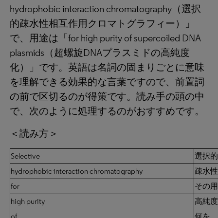
hydrophobic interaction chromatography（選択
的疎水性相互作用クロマトグラフィー）」
で、用途は「for high purity of supercoiled DNA
plasmids（超螺旋DNAプラスミドの高純度
化）」です。英語は名詞の固まりごとに意味
を理解できる効果的な言葉ですので、前置詞
の前で区切るのが得策です。読み手の頭の中
で、次のように処理するのがおすすめです。
＜読み方＞
Selective
選択的
hydrophobic interaction chromatography
疎水性
for
その用
high purity
高純度
of
何を