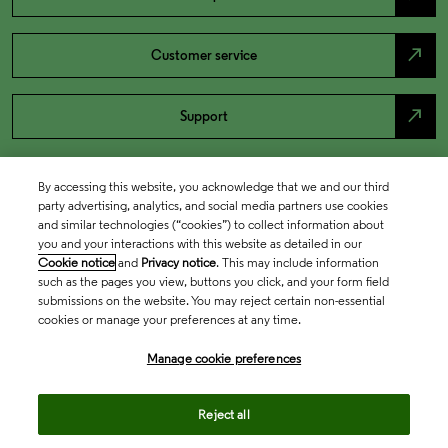
north_east
Customer service
north_east
Support
By accessing this website, you acknowledge that we and our third
party advertising, analytics, and social media partners use cookies
and similar technologies (“cookies”) to collect information about
you and your interactions with this website as detailed in our
Cookie notice
and
Privacy notice
. This may include information
such as the pages you view, buttons you click, and your form field
submissions on the website. You may reject certain non-essential
cookies or manage your preferences at any time.
Academia & Government
Manage cookie preferences
Life Sciences & Healthcare
Reject all