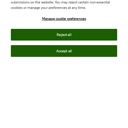
submissions on the website. You may reject certain non-essential
cookies or manage your preferences at any time.
Academia & Government
Manage cookie preferences
Life Sciences & Healthcare
Reject all
Accept all
Intellectual Property
Company
language
Regional sites
© 2026 Clarivate. All rights reserved.
Legal
Trust Center
Standards
Privacy center
Privacy notice
Cookie notice
Career Fraud Warning
Transparency in Coverage