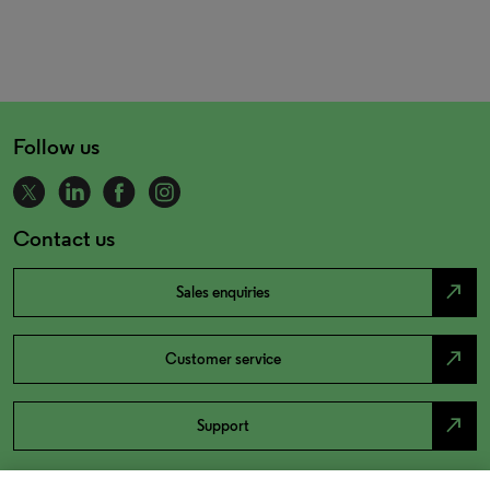
Follow us
Contact us
north_east
Sales enquiries
north_east
Customer service
north_east
Support