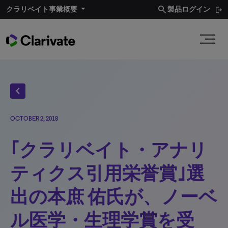
search
クラリベイト事業概要​
製品ログイン
chevron_left
OCTOBER 2, 2018
｢クラリベイト・アナリ
ティクス引用栄誉賞｣選
出の本庶 佑氏が、ノーベ
ル医学・生理学賞を受