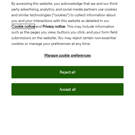
By accessing this website, you acknowledge that we and our third
party advertising, analytics, and social media partners use cookies
and similar technologies (“cookies”) to collect information about
you and your interactions with this website as detailed in our
Cookie notice
and
Privacy notice
. This may include information
such as the pages you view, buttons you click, and your form field
submissions on the website. You may reject certain non-essential
cookies or manage your preferences at any time.
Academia & Government
Manage cookie preferences
Life Sciences & Healthcare
Reject all
Accept all
Intellectual Property
Company