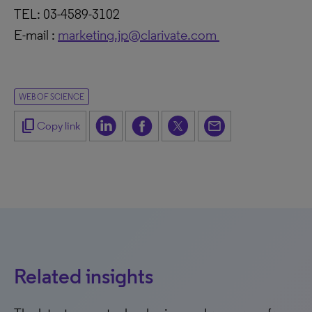
TEL: 03-4589-3102
E-mail :
marketing.jp@clarivate.com
WEB OF SCIENCE
content_copy
Copy link
Related insights