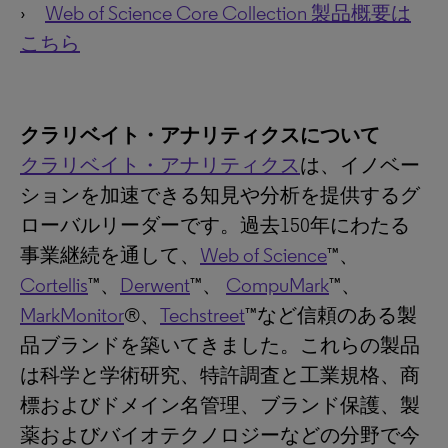
›
Web of Science Core Collection 製品概要は
こちら
クラリベイト・アナリティクスについて
クラリベイト・アナリティクス
は、イノベー
ションを加速できる知見や分析を提供するグ
ローバルリーダーです。過去150年にわたる
事業継続を通して、
Web of Science
™、
Cortellis
™、
Derwent
™、
CompuMark
™、
MarkMonitor
®、
Techstreet
™など信頼のある製
品ブランドを築いてきました。これらの製品
は科学と学術研究、特許調査と工業規格、商
標およびドメイン名管理、ブランド保護、製
薬およびバイオテクノロジーなどの分野で今