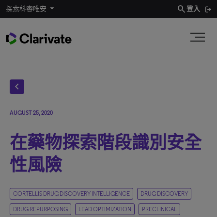
search
探索科睿唯安
登入
chevron_left
AUGUST 25, 2020
在藥物探索階段識別安全
性風險
CORTELLIS DRUG DISCOVERY INTELLIGENCE
DRUG DISCOVERY
DRUG REPURPOSING
LEAD OPTIMIZATION
PRECLINICAL