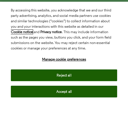
By accessing this website, you acknowledge that we and our third
party advertising, analytics, and social media partners use cookies
and similar technologies (“cookies”) to collect information about
you and your interactions with this website as detailed in our
Cookie notice
and
Privacy notice
. This may include information
such as the pages you view, buttons you click, and your form field
submissions on the website. You may reject certain non-essential
cookies or manage your preferences at any time.
Academia & Government
Manage cookie preferences
Life Sciences & Healthcare
Reject all
Accept all
Intellectual Property
Company