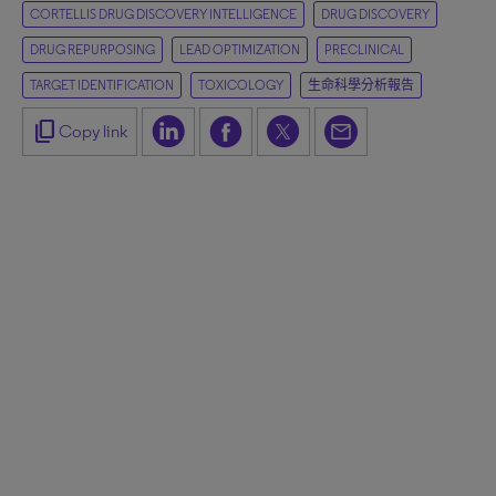
CORTELLIS DRUG DISCOVERY INTELLIGENCE
DRUG DISCOVERY
DRUG REPURPOSING
LEAD OPTIMIZATION
PRECLINICAL
TARGET IDENTIFICATION
TOXICOLOGY
生命科學分析報告
content_copy
Copy link