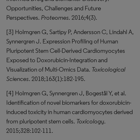
Opportunities, Challenges and Future
Perspectives.
Proteomes.
2016;4(3).
[3] Holmgren G, Sartipy P, Andersson C, Lindahl A,
Synnergren J. Expression Profiling of Human
Pluripotent Stem Cell-Derived Cardiomyocytes
Exposed to Doxorubicin-Integration and
Visualization of Multi-Omics Data.
Toxicological
Sciences
. 2018;163(1):182-195.
[4] Holmgren G, Synnergren J, Bogestål Y, et al.
Identification of novel biomarkers for doxorubicin-
induced toxicity in human cardiomyocytes derived
from pluripotent stem cells.
Toxicology
.
2015;328:102-111.