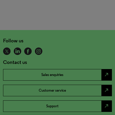
Follow us
Contact us
north_east
Sales enquiries
north_east
Customer service
north_east
Support