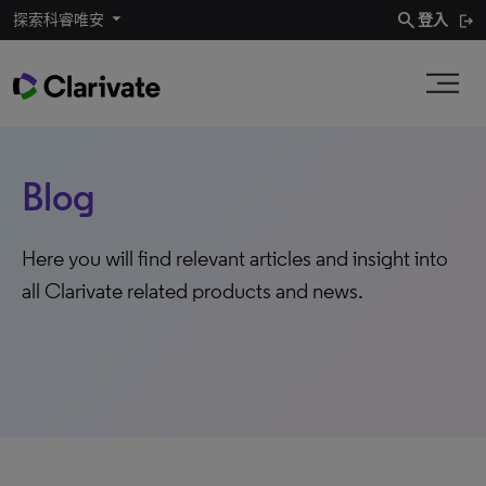
search
探索科睿唯安
登入
Blog
Here you will find relevant articles and insight into
all Clarivate related products and news.