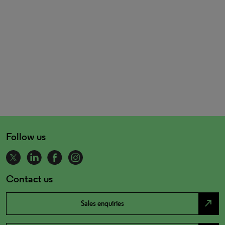
Follow us
Contact us
north_east
Sales enquiries