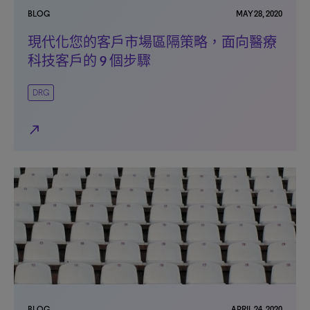
BLOG
MAY 28, 2020
現代化您的客戶市場區隔策略，面向醫療
科技客戶的 9 個步驟
DRG
north_east
BLOG
APRIL 24, 2020