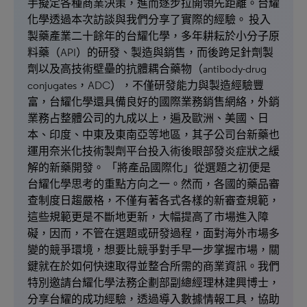
手擬定各種商業決策，進而逐步拉開領先距離。台耀
化學透過本次訪談與我們分享了實際的經驗。 投入
製藥產業二十餘年的台耀化學，多年耕耘於小分子原
料藥（API）的研發、製造與銷售，而後跨足針劑製
劑以及高技術壁壘的抗體耦合藥物（antibody-drug
conjugates，ADC），不僅研發能力與製造經驗豐
富，台耀化學還具備良好的國際業務銷售網絡，外銷
業務占整體公司的九成以上，遍及歐洲、美國、日
本、印度、中東及東南亞等地區，其子公司台新藥也
運用奈米化技術製劑平台投入術後眼部發炎症狀之緩
解的新藥開發。 「將產品國際化」從選題之初便是
台耀化學思考的重點方向之一。然而，各國的藥品審
查制度日趨嚴格，不僅有著各式各樣的新審查規範，
這些規範更是不斷地更新，大幅提高了市場進入障
礙，因而，不管在選題或研發過程，面對海外市場多
變的競爭環境，想要比競爭對手早一步掌握市場，關
鍵就在於如何快速取得並整合所需的商業資訊。我們
特別邀請台耀化學法務企劃部副總經理林建興博士，
分享台耀的成功經驗，透過導入數據情報工具，協助