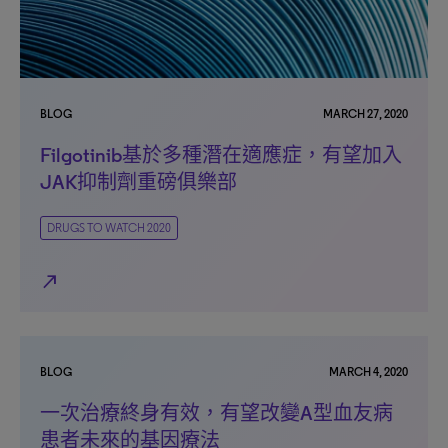
BLOG
MARCH 27, 2020
Filgotinib基於多種潛在適應症，有望加入
JAK抑制劑重磅俱樂部
DRUGS TO WATCH 2020
north_east
BLOG
MARCH 4, 2020
一次治療終身有效，有望改變A型血友病
患者未來的基因療法