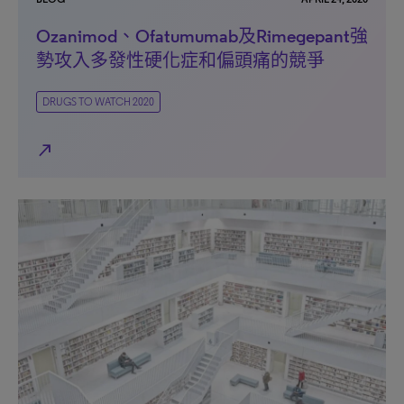
Ozanimod、Ofatumumab及Rimegepant強
勢攻入多發性硬化症和偏頭痛的競爭
DRUGS TO WATCH 2020
north_east