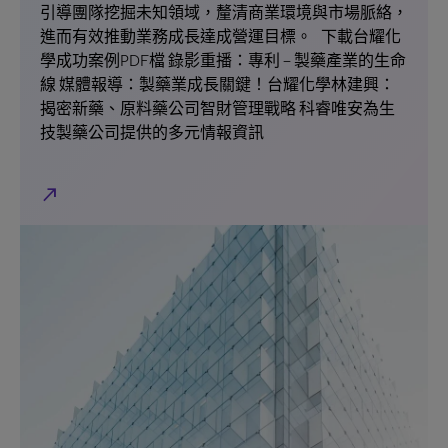
引導團隊挖掘未知領域，釐清商業環境與市場脈絡，
進而有效推動業務成長達成營運目標。 下載台耀化
學成功案例PDF檔 錄影重播：專利 – 製藥產業的生命
線 媒體報導：製藥業成長關鍵！台耀化學林建興：
揭密新藥、原料藥公司智財管理戰略 科睿唯安為生
技製藥公司提供的多元情報資訊
north_east