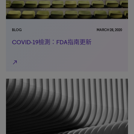
BLOG
MARCH 28, 2020
COVID-19檢測：FDA指南更新
north_east