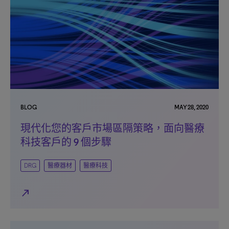
BLOG
MAY 28, 2020
現代化您的客戶市場區隔策略，面向醫療
科技客戶的 9 個步驟
DRG
醫療器材
醫療科技
north_east