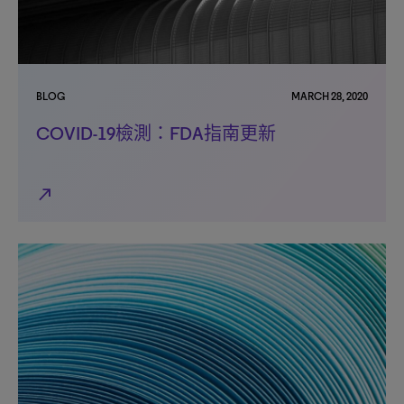
BLOG
MARCH 28, 2020
COVID-19檢測：FDA指南更新
north_east