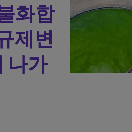
과불화합
 규제변
 나가