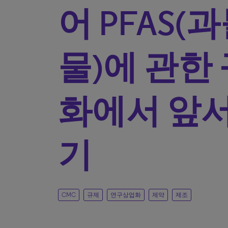
어 PFAS(
물)에 관한
화에서 앞서
기
CMC
규제
연구상업화
제약
제조