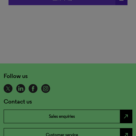
Follow us
Contact us
north_east
Sales enquiries
north_east
Customer service