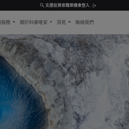
search
支援
投資者
職業機會
登入
與服務
關於科睿唯安
洞見
聯絡我們