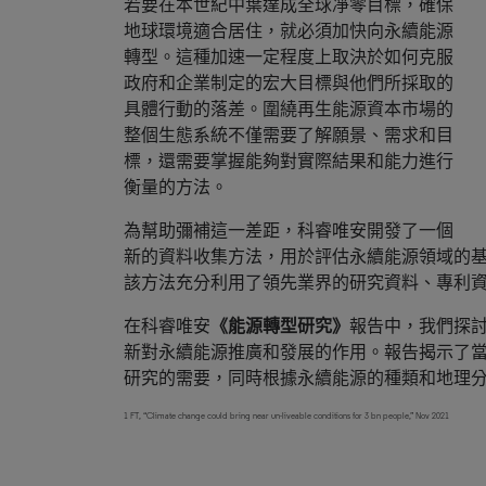
若要在本世紀中葉達成全球凈零目標，確保
地球環境適合居住，就必須加快向永續能源
轉型。這種加速一定程度上取決於如何克服
政府和企業制定的宏大目標與他們所採取的
具體行動的落差。圍繞再生能源資本市場的
整個生態系統不僅需要了解願景、需求和目
標，還需要掌握能夠對實際結果和能力進行
衡量的方法。
為幫助彌補這一差距，科睿唯安開發了一個
新的資料收集方法，用於評估永續能源領域的
該方法充分利用了領先業界的研究資料、專利
在科睿唯安
《能源轉型研究》
報告中，我們探
新對永續能源推廣和發展的作用。報告揭示了
研究的需要，同時根據永續能源的種類和地理
1 FT, “Climate change could bring near un-liveable conditions for 3 bn people,” Nov 2021