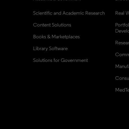
Scientific and Academic Research
Real W
Content Solutions
Portfo
Devel
Books & Marketplaces
Resea
Library Software
Comme
Solutions for Government
Manufa
Consul
MedT