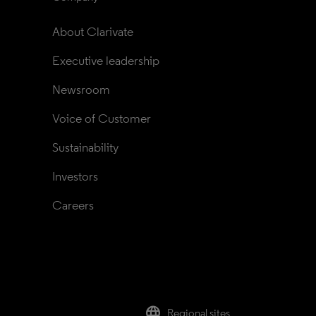
About Clarivate
Executive leadership
Newsroom
Voice of Customer
Sustainability
Investors
Careers
language
Regional sites