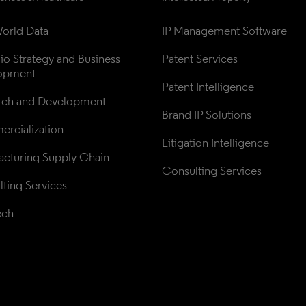
orld Data
IP Management Software
lio Strategy and Business 
Patent Services
opment
Patent Intelligence
rch and Development
Brand IP Solutions
rcialization
Litigation Intelligence
cturing Supply Chain
Consulting Services
ting Services
ech