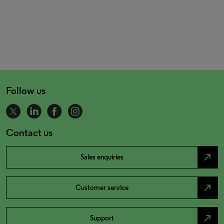
Follow us
Contact us
north_east
Sales enquiries
north_east
Customer service
north_east
Support