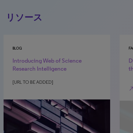
リソース
BLOG
FA
Introducing Web of Science
D
Research Intelligence
t
[URL TO BE ADDED]
north_e