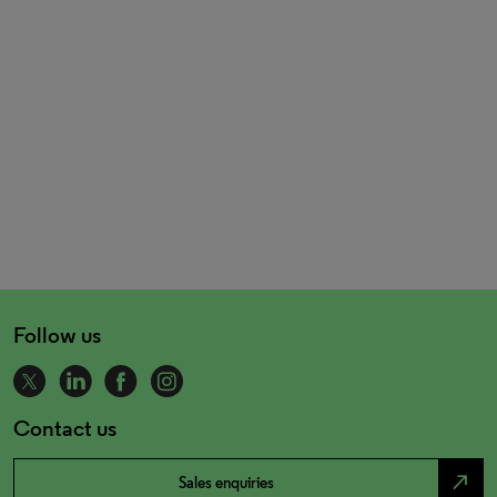
Follow us
Contact us
north_east
Sales enquiries