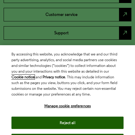
north_east
Customer service
north_east
Support
By accessing this website, you acknowledge that we and our third
party advertising, analytics, and social media partners use cookies
and similar technologies (“cookies”) to collect information about
you and your interactions with this website as detailed in our
Cookie notice
and
Privacy notice
. This may include information
such as the pages you view, buttons you click, and your form field
submissions on the website. You may reject certain non-essential
cookies or manage your preferences at any time.
Academia & Government
Manage cookie preferences
Life Sciences & Healthcare
Reject all