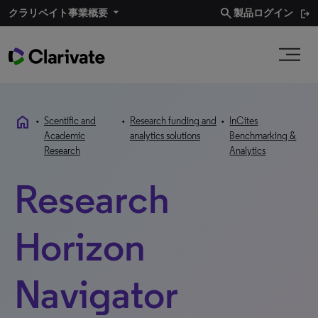
search
クラリベイト事業概要​
製品ログイン
home
•
Scentific and
•
Research funding and
•
InCites
Academic
analytics solutions
Benchmarking &
Research
Analytics
Research
Horizon
Navigator