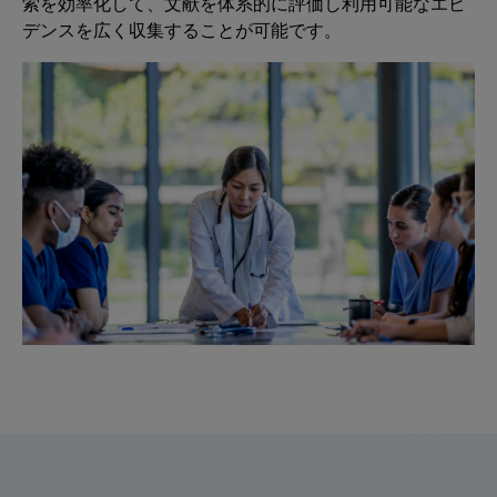
索を効率化して、
文献を体系的に評価し
利用可能なエビ
デンスを
広く
収集することが
可能です
。