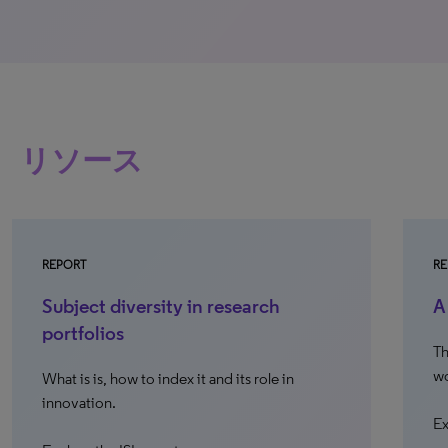
リソース
REPORT
RE
A study of energy in transition
C
c
The role of research and innovation in the
world’s shift to sustainable energy sources.
In
ch
Explore the ISI report
re