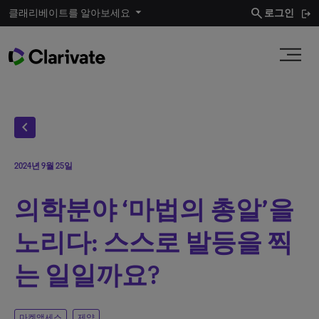
search
클래리베이트를 알아보세요
로그인
chevron_left
2024년 9월 25일
의학분야 ‘마법의 총알’을
노리다: 스스로 발등을 찍
는 일일까요?
마켓액세스
제약