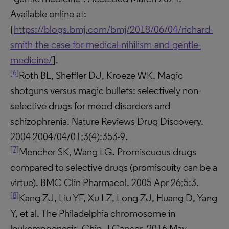
Available online at:
[
https://blogs.bmj.com/bmj/2018/06/04/richard-
smith-the-case-for-medical-nihilism-and-gentle-
medicine/
].
[6]
Roth BL, Sheffler DJ, Kroeze WK. Magic
shotguns versus magic bullets: selectively non-
selective drugs for mood disorders and
schizophrenia. Nature Reviews Drug Discovery.
2004 2004/04/01;3(4):353-9.
[7]
Mencher SK, Wang LG. Promiscuous drugs
compared to selective drugs (promiscuity can be a
virtue). BMC Clin Pharmacol. 2005 Apr 26;5:3.
[8]
Kang ZJ, Liu YF, Xu LZ, Long ZJ, Huang D, Yang
Y, et al. The Philadelphia chromosome in
leukemogenesis. Chin J Cancer. 2016 May