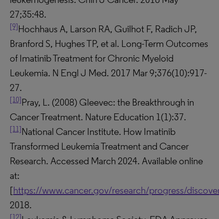
27;35:48.
[9]
Hochhaus A, Larson RA, Guilhot F, Radich JP,
Branford S, Hughes TP, et al. Long-Term Outcomes
of Imatinib Treatment for Chronic Myeloid
Leukemia. N Engl J Med. 2017 Mar 9;376(10):917-
27.
[10]
Pray, L. (2008) Gleevec: the Breakthrough in
Cancer Treatment. Nature Education 1(1):37.
[11]
National Cancer Institute. How Imatinib
Transformed Leukemia Treatment and Cancer
Research. Accessed March 2024. Available online
at:
[
https://www.cancer.gov/research/progress/discove
2018.
[12]