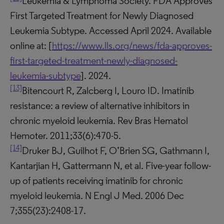
Leukemia & Lymphoma Society. FDA Approves
First Targeted Treatment for Newly Diagnosed
Leukemia Subtype. Accessed April 2024. Available
online at: [
https://www.lls.org/news/fda-approves-
first-targeted-treatment-newly-diagnosed-
leukemia-subtype
]. 2024.
[13]
Bitencourt R, Zalcberg I, Louro ID. Imatinib
resistance: a review of alternative inhibitors in
chronic myeloid leukemia. Rev Bras Hematol
Hemoter. 2011;33(6):470-5.
[14]
Druker BJ, Guilhot F, O’Brien SG, Gathmann I,
Kantarjian H, Gattermann N, et al. Five-year follow-
up of patients receiving imatinib for chronic
myeloid leukemia. N Engl J Med. 2006 Dec
7;355(23):2408-17.