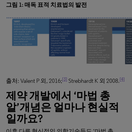
그림 1: 매독 표적 치료법의 발전
[3]
[4]
출처: Valent P 외, 2016;
Strebhardt K 외 2008.
제약
개발에서
‘
마법
총
알
’
개념은
얼마나
현실적
일까요
?
이후 다른 혁신적인 의학기술들도 ‘마법 총