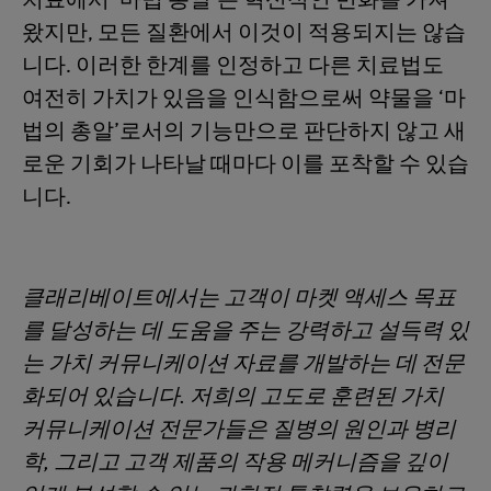
왔지만, 모든 질환에서 이것이 적용되지는 않습
니다. 이러한 한계를 인정하고 다른 치료법도
여전히 가치가 있음을 인식함으로써 약물을 ‘마
법의 총알’로서의 기능만으로 판단하지 않고 새
로운 기회가 나타날 때마다 이를 포착할 수 있습
니다.
클래리베이트에서는
고객이
마켓
액세스
목표
를
달성하는
데
도움을
주는
강력하고
설득력
있
는
가치
커뮤니케이션
자료를
개발하는
데
전문
화되어
있습니다
.
저희의
고도로
훈련된
가치
커뮤니케이션
전문가들은
질병의
원인과
병리
학
,
그리고
고객
제품의
작용
메커니즘을
깊이