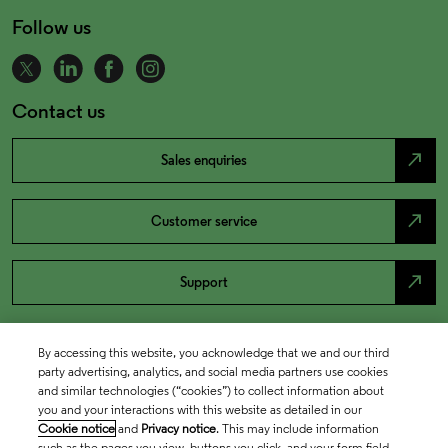
Follow us
Contact us
north_east
Sales enquiries
north_east
Customer service
north_east
Support
By accessing this website, you acknowledge that we and our third
party advertising, analytics, and social media partners use cookies
and similar technologies (“cookies”) to collect information about
you and your interactions with this website as detailed in our
Cookie notice
and
Privacy notice
. This may include information
such as the pages you view, buttons you click, and your form field