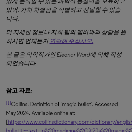
있게
분석할
수
있는
과학적
통찰력을
보유하고
있어
,
가치
차별점을
식별하고
전달할
수
있습
니다
.
더
자세한
정보나
저희
팀의
멤버와의
상담을
원
하시면
언제든지
연락해 주십시오.
본
글은
의학작가인
Eleanor Ward
에
의해
작성
되었습니다
.
참고 자료:
[1]
Collins. Definition of ‘magic bullet’. Accessed
May 2024. Available online at:
[
https://www.collinsdictionary.com/dictionary/engli
bullet#:~:text=In%20medicine%2C%20a%20magic%2