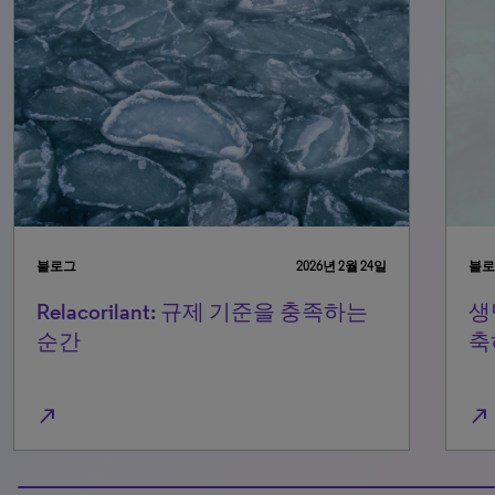
블로그
2026년 4월 30일
블로
생명과학 분야에서 Agentic AI를 구
블
축하며 얻은 5가지 교훈
L
north_east
north_east