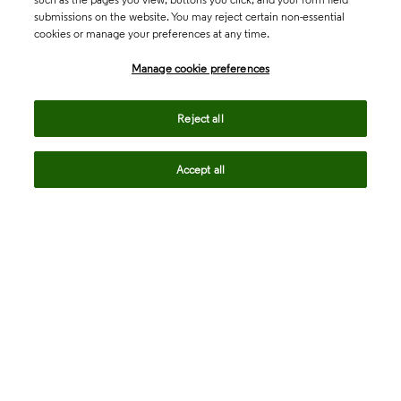
submissions on the website. You may reject certain non-essential
cookies or manage your preferences at any time.
Academia & Government
Manage cookie preferences
Life Sciences & Healthcare
Reject all
Accept all
Intellectual Property
Company
language
Regional sites
© 2026 Clarivate. All rights reserved.
Legal
Trust Center
Standards
Privacy center
Privacy notice
Cookie notice
Career Fraud Warning
Transparency in Coverage