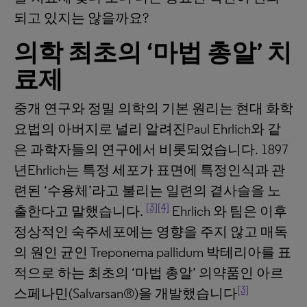
되고 있지는 않을까요?
의학
최초의
‘
마법
총알
’
치
료제
중개 연구와 정밀 의학의 기본 원리는 현대 화학
요법의 아버지로 널리 알려진Paul Ehrlich와 같
은 과학자들의 연구에서 비롯되었습니다. 1897
년Ehrlich는 특정 세포가 표면에 특정인식과 관
련된 ‘수용체’라고 불리는 일련의 곁사슬을 노
[3]
[4]
출한다고 말했습니다.
Ehrlich 와 팀은 이후
정상적인 숙주세포에는 영향을 주지 않고 매독
의 원인 균인 Treponema pallidum 박테리아를 표
적으로 하는 최초의 ‘마법 총알’ 의약품인 아르
[3]
스페나민(Salvarsan®)을 개발했습니다