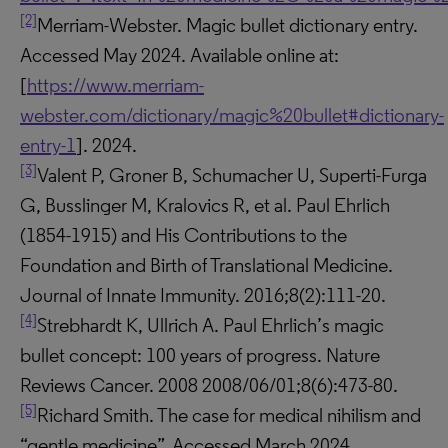
[2]
Merriam-Webster. Magic bullet dictionary entry.
Accessed May 2024. Available online at:
[
https://www.merriam-
webster.com/dictionary/magic%20bullet#dictionary-
entry-1
]. 2024.
[3]
Valent P, Groner B, Schumacher U, Superti-Furga
G, Busslinger M, Kralovics R, et al. Paul Ehrlich
(1854-1915) and His Contributions to the
Foundation and Birth of Translational Medicine.
Journal of Innate Immunity. 2016;8(2):111-20.
[4]
Strebhardt K, Ullrich A. Paul Ehrlich’s magic
bullet concept: 100 years of progress. Nature
Reviews Cancer. 2008 2008/06/01;8(6):473-80.
[5]
Richard Smith. The case for medical nihilism and
“gentle medicine”. Accessed March 2024.