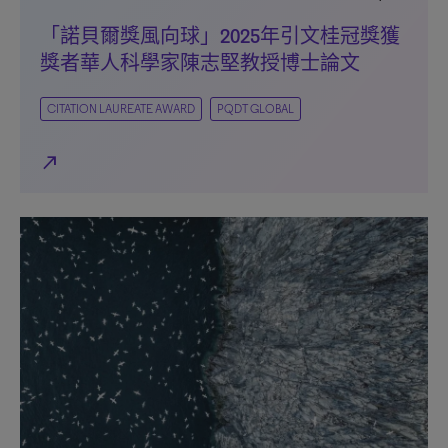
「諾貝爾獎風向球」2025年引文桂冠獎獲
獎者華人科學家陳志堅教授博士論文
CITATION LAUREATE AWARD
PQDT GLOBAL
north_east