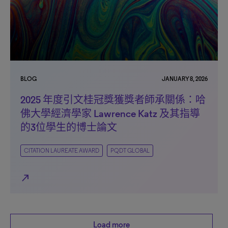
BLOG
JANUARY 8, 2026
2025 年度引文桂冠獎獲獎者師承關係：哈
佛大學經濟學家 Lawrence Katz 及其指導
的3位學生的博士論文
CITATION LAUREATE AWARD
PQDT GLOBAL
north_east
Load more