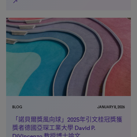
north_east
BLOG
JANUARY 8, 2026
「諾貝爾獎風向球」2025年引文桂冠獎獲
獎者德國亞琛工業大學 David P.
DiVincenzo 教授博士論文