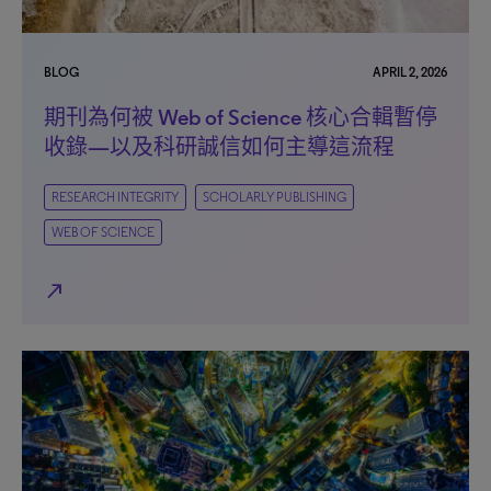
BLOG
APRIL 2, 2026
期刊為何被 Web of Science 核心合輯暫停
收錄—以及科研誠信如何主導這流程
RESEARCH INTEGRITY
SCHOLARLY PUBLISHING
WEB OF SCIENCE
north_east