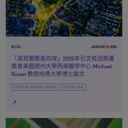
BLOG
JANUARY 8, 2026
「諾貝爾獎風向球」2025年引文桂冠獎獲
獎者美國德州大學西南醫學中心 Michael
Rosen 教授哈佛大學博士論文
CITATION LAUREATE AWARD
PQDT GLOBAL
north_east