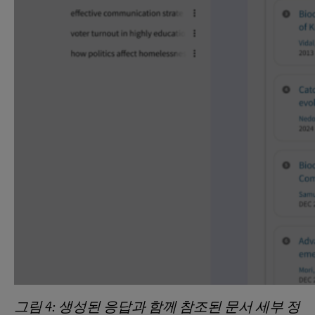
그림
4:
생성된
응답과
함께
참조된
문서
세부
정