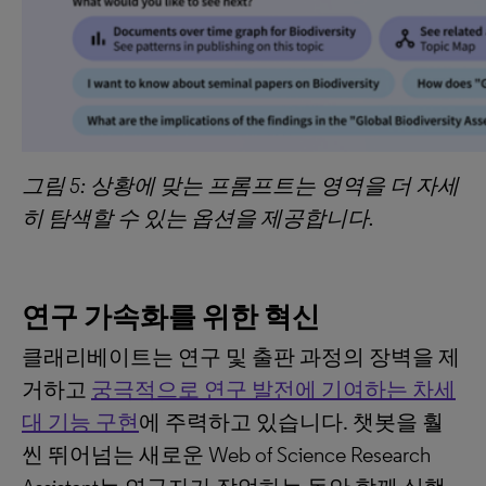
그림
5:
상황에
맞는
프롬프트는
영역을
더
자세
히
탐색할
수
있는
옵션을
제공합니다
.
연구
가속화를
위한
혁신
클래리베이트는 연구 및 출판 과정의 장벽을 제
거하고
궁극적으로 연구 발전에 기여하는 차세
대 기능 구현
에 주력하고 있습니다. 챗봇을 훨
씬 뛰어넘는 새로운 Web of Science Research