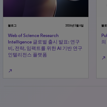
블로그
2025년 10월 30일
블로
Pulse of the Library: 전 세계 사서들
We
의 목소리를 반영하다
In
비
인
north_east
north_east
100% completed