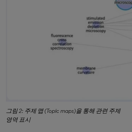
그림
2:
주제
맵
(Topic maps)
을
통해
관련
주제
영역
표시