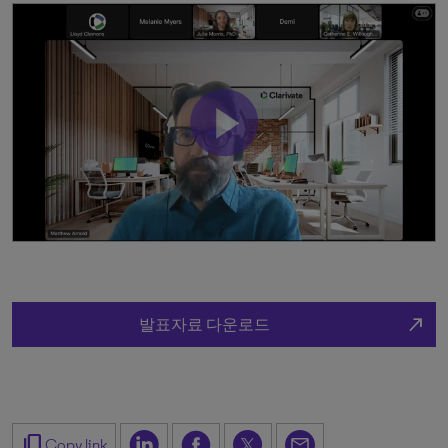
north_east
발표자료 다운로드
content_copy
Copy link