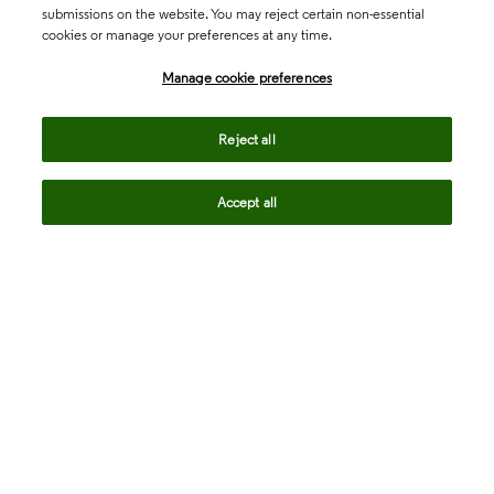
submissions on the website. You may reject certain non-essential
cookies or manage your preferences at any time.
Academia & Government
Manage cookie preferences
Life Sciences & Healthcare
Reject all
Accept all
Intellectual Property
Company
language
Regional sites
© 2026 Clarivate. All rights reserved.
Legal
Trust Center
Standards
Privacy center
Privacy notice
Cookie notice
Career Fraud Warning
Transparency in Coverage