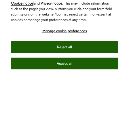
Cookie notice
and
Privacy notice
. This may include information
such as the pages you view, buttons you click, and your form field
submissions on the website. You may reject certain non-essential
cookies or manage your preferences at any time.
Academia & Government
Manage cookie preferences
Life Sciences & Healthcare
Reject all
Accept all
Intellectual Property
Company
language
Regional sites
© 2026 Clarivate. All rights reserved.