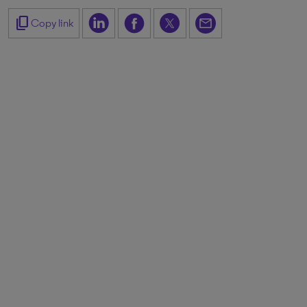
content_copy
Copy link