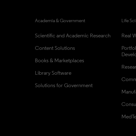
Academia & Government
Life Sc
Scientific and Academic Research
Real W
Content Solutions
Portfo
Devel
Books & Marketplaces
Resea
Library Software
Comme
Solutions for Government
Manufa
Consul
MedT