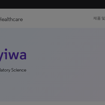
Healthcare
제품 
yiwa
latory Science