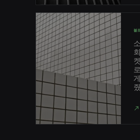
블
회
로
게
줬
north_east