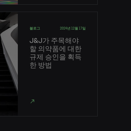
블로그
2024년 12월 17일
J&J가 주목해야
할 의약품에 대한
규제 승인을 획득
한 방법
north_east