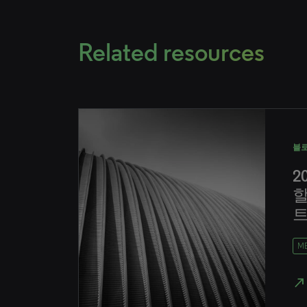
Related resources
블
2
할
M
north_east