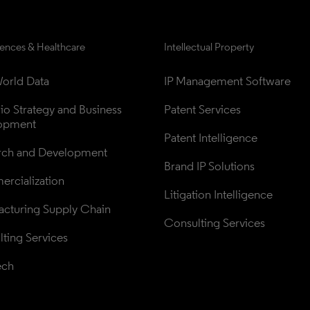
iences & Healthcare
Intellectual Property
orld Data
IP Management Software
lio Strategy and Business 
Patent Services
opment
Patent Intelligence
rch and Development
Brand IP Solutions
rcialization
Litigation Intelligence
cturing Supply Chain
Consulting Services
ting Services
ech