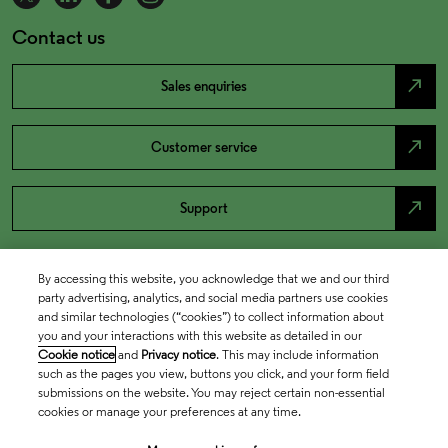
Contact us
north_east
Sales enquiries
north_east
Customer service
north_east
Support
By accessing this website, you acknowledge that we and our third
party advertising, analytics, and social media partners use cookies
and similar technologies (“cookies”) to collect information about
you and your interactions with this website as detailed in our
Cookie notice
and
Privacy notice
. This may include information
such as the pages you view, buttons you click, and your form field
submissions on the website. You may reject certain non-essential
cookies or manage your preferences at any time.
Academia & Government