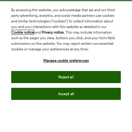
By accessing this website, you acknowledge that we and our third
party advertising, analytics, and social media partners use cookies
and similar technologies (“cookies”) to collect information about
you and your interactions with this website as detailed in our
Cookie notice
and
Privacy notice
. This may include information
such as the pages you view, buttons you click, and your form field
submissions on the website. You may reject certain non-essential
cookies or manage your preferences at any time.
Academia & Government
Manage cookie preferences
Life Sciences & Healthcare
Reject all
Accept all
Intellectual Property
Company