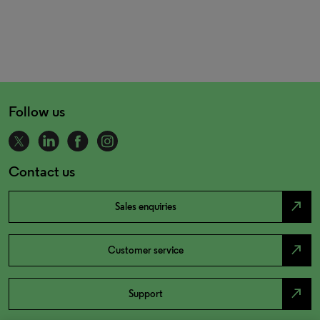
Follow us
Contact us
north_east
Sales enquiries
north_east
Customer service
north_east
Support