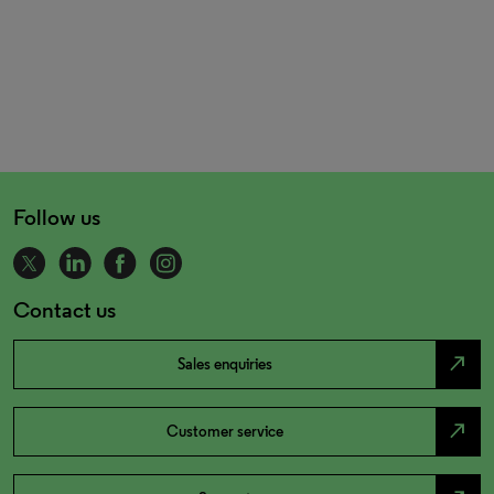
Follow us
Contact us
north_east
Sales enquiries
north_east
Customer service