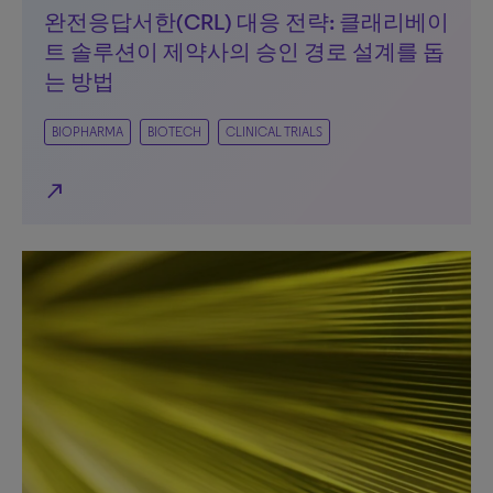
완전응답서한(CRL) 대응 전략: 클래리베이
트 솔루션이 제약사의 승인 경로 설계를 돕
는 방법
BIOPHARMA
BIOTECH
CLINICAL TRIALS
north_east