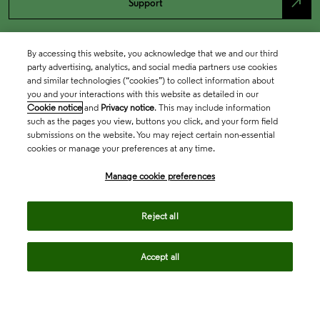
north_east
Support
By accessing this website, you acknowledge that we and our third
party advertising, analytics, and social media partners use cookies
and similar technologies (“cookies”) to collect information about
you and your interactions with this website as detailed in our
Cookie notice
and
Privacy notice
. This may include information
such as the pages you view, buttons you click, and your form field
submissions on the website. You may reject certain non-essential
cookies or manage your preferences at any time.
Academia & Government
Manage cookie preferences
Life Sciences & Healthcare
Reject all
Accept all
Intellectual Property
Company