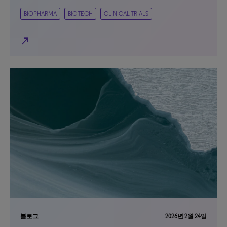
BIOPHARMA
BIOTECH
CLINICAL TRIALS
north_east
블로그
2026년 2월 24일