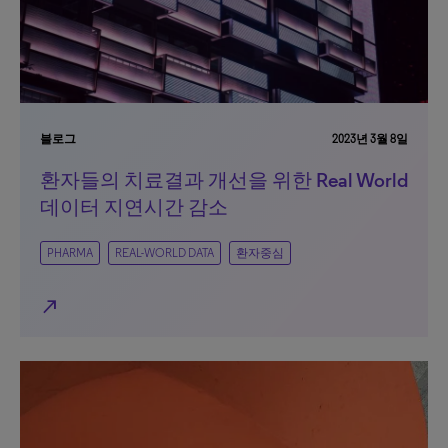
블로그
2023년 3월 8일
환자들의 치료결과 개선을 위한 Real World
데이터 지연시간 감소
PHARMA
REAL-WORLD DATA
환자중심
north_east