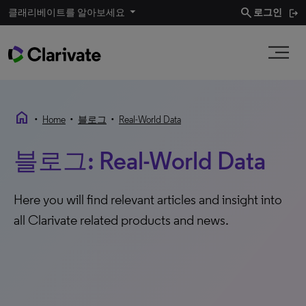
search
클래리베이트를 알아보세요
로그인
home
•
•
•
Home
블로그
Real-World Data
블로그: Real-World Data
Here you will find relevant articles and insight into
all Clarivate related products and news.