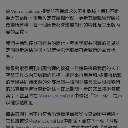
被 Web of Science 接受並不保證永久索引收錄。期刊不斷
擴大其範圍、重新設定其編輯門檻、更新其編輯管理層並
改變所有權；每一個因素都會影響期刊的特性及其出版內
容的品質。
我們主動監控期刊行為的變化，考慮學術共同體的意見並
定期重新評估期刊，以確保它們繼續符合我們的品質標
準。
如果對索引期刊出現合理的懷疑—無論是透過我們的人工
智慧工具或內部編輯的監控，還是來自用戶和/或值得信賴
的學術共同體來源的外部反饋—該期刊都會需要根據我們
的品質標準進行重新評估。在此期間，新的文章將不會被
索引，並且將在
Master Journal List
中標記「On Hold」提示
以確保透明度。
如果某期刊因不再符合品質標準而被從收錄範圍中剔除，
它也將被從Master Journal List中剔除，並在下一個「月度
變更 (
Monthly Changes Archive
)」文件中標記為「編輯剔