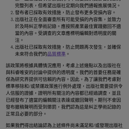
完整列表，但希望出版社定期向我們通報進展情況。
發布者已採取有效措施，防止發布更多受損內容。
出版社正在全面審查所有可能受損的內容集，並致力
於及時糾正學術記錄。應按照產業最佳實踐撤回不適
當的內容。受調查的文章應標明編輯對透明度的關
注。
出版社已採取有效措施，防止問題再次發生，並確保
未來符合我們的
品質標準
。
該政策將根據具體情況應用，考慮上述幾點以及出版社在
與科睿唯安的討論中提供的透明度。我們的首要任務是確
保為研究界提供可信賴的內容。因此，為了讓我們考慮對
標準移除和/或禁運政策進行例外處理，出版社需要提供令
人信服的證據，證明所有關注的內容都已經過調查，並且
已經發布了適當的編輯關注表達或撤回聲明。期刊不會因
發布撤稿聲明而受到懲罰，我們認為這是糾正學術記錄的
正常且必要的部分。
如果我們得出結論認為上述條件尚未滿足和/或發現出版社