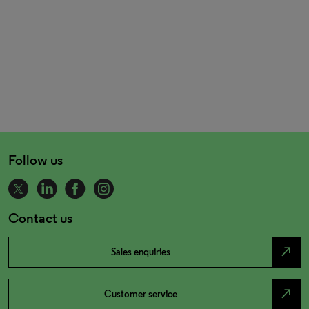
Follow us
Contact us
north_east
Sales enquiries
north_east
Customer service