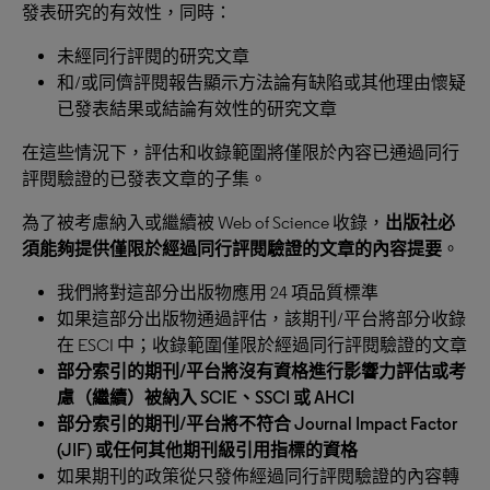
發表研究的有效性，同時：
未經同行評閱的研究文章
和/或同儕評閱報告顯示方法論有缺陷或其他理由懷疑
已發表結果或結論有效性的研究文章
在這些情況下，評估和收錄範圍將僅限於內容已通過同行
評閱驗證的已發表文章的子集。
為了被考慮納入或繼續被 Web of Science 收錄，
出版社必
須能夠提供僅限於經過同行評閱驗證的文章的內容提要
。
我們將對這部分出版物應用 24 項品質標準
如果這部分出版物通過評估，該期刊/平台將部分收錄
在 ESCI 中；收錄範圍僅限於經過同行評閱驗證的文章
部分索引的期刊
/
平台將沒有資格進行影響力評估或考
慮（繼續）被納入
SCIE
、
SSCI
或
AHCI
部分索引的期刊
/
平台將不符合
Journal Impact Factor
(JIF)
或任何其他期刊級引用指標的資格
如果期刊的政策從只發佈經過同行評閱驗證的內容轉