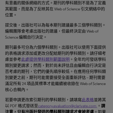
有意義的關係網絡的方式。期刊的學科類別不是為了定義
其範圍，而是為了反映其在 Web of Science 引文網絡中的
位置。
提交後，出版社可以為每本期刊建議最多三個學科類別。
編輯團隊會考慮出版社的建議，但最終決定由 Web of
Science 編輯自行決定。
期刊最多可分為六個學科類別。出版社可以使用下面提供
的表格請求添加或更改分配給期刊的學科類別。請仔細考
慮並參考
此處提供學科類別範圍說明
。全年均可發送學科
類別變更請求；然而，對於尚未評估且由編輯自行決定是
否考慮的期刊，它們的優先順序較低。在應用任何學科類
別變更之前，期刊可能需要接受全面重新評估 – 期刊需要
滿足所有 24 項品質標準才能繼續被收錄在 Web of Science
核心合輯內。
若要申請更改索引期刊的學科類別，請填寫
此表格
並將其
以 PDF 格式發送至
category.evaluation@clarivate.com
。
請
注意，只有出版社發送的學科類別請求才會被考慮
。如果