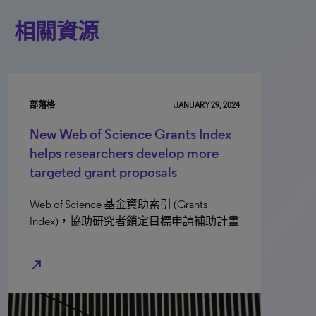
相關資源
部落格
JANUARY 29, 2024
New Web of Science Grants Index
helps researchers develop more
targeted grant proposals
Web of Science 基金資助索引 (Grants
Index)，協助研究者鎖定目標申請補助計畫
north_east