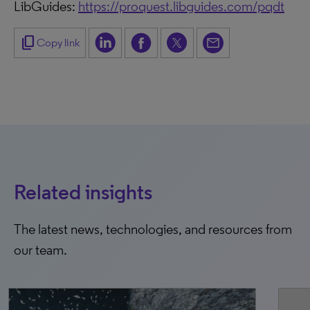
LibGuides:
https://proquest.libguides.com/pqdt
content_copy
Copy link
Related insights
The latest news, technologies, and resources from
our team.