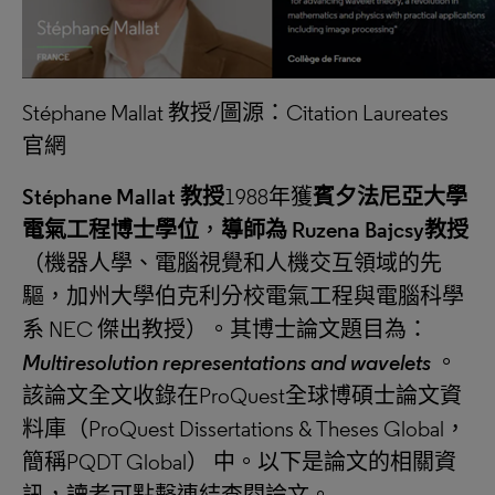
Stéphane Mallat 教授/圖源：Citation Laureates
官網
Stéphane Mallat
教授
1988年獲
賓夕法尼亞大學
電氣工程博士學位
，
導師為
Ruzena Bajcsy
教授
（機器人學、電腦視覺和人機交互領域的先
驅，加州大學伯克利分校電氣工程與電腦科學
系 NEC 傑出教授）。其博士論文題目為：
Multiresolution representations and wavelets
。
該論文全文收錄在ProQuest全球博碩士論文資
料庫（ProQuest Dissertations & Theses Global，
簡稱PQDT Global） 中。以下是論文的相關資