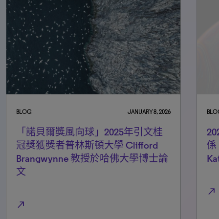
BLOG
JANUARY 8, 2026
BLO
「諾貝爾獎風向球」2025年引文桂
2
冠獎獲獎者普林斯頓大學 Clifford
係
Brangwynne 教授於哈佛大學博士論
K
文
north_east
north_east