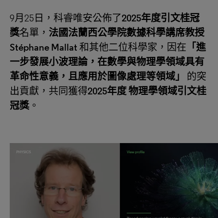
9月25日，科睿唯安公佈了
2025
年度引文桂冠
獎
名單，
法國法蘭西公學院數據科學講席教授
Stéphane Mallat
和其他二位科學家，因在
「進
一步發展小波理論，在數學與物理學領域具有
革命性意義，且應用於圖像處理等領域
」
的突
出貢獻，共同獲得
2025
年度
物理學領域引文桂
冠獎
。