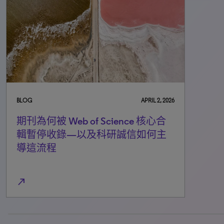
BLOG
APRIL 2, 2026
期刊為何被 Web of Science 核心合
輯暫停收錄—以及科研誠信如何主
導這流程
north_east