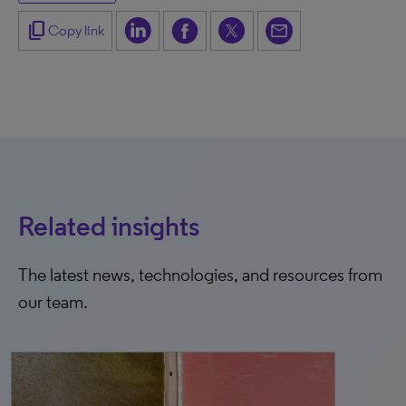
content_copy
Copy link
Related insights
The latest news, technologies, and resources from
our team.