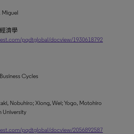
, Miguel
動經濟學
uest.com/pqdtglobal/docview/1930618792
Business Cycles
 Nobuhiro; Xiong, Wei; Yogo, Motohiro
University
uest.com/pqdtglobal/docview/2056892587