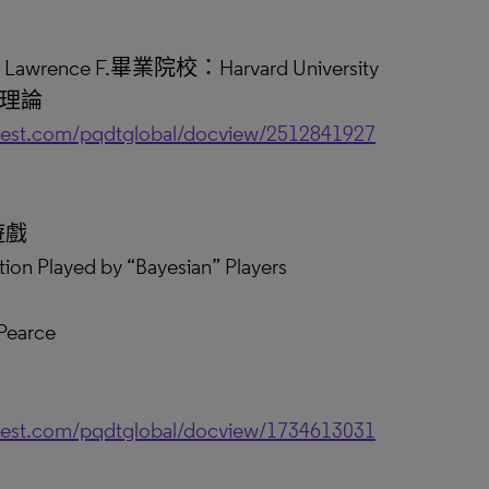
tz, Lawrence F.畢業院校：Harvard University
濟理論
uest.com/pqdtglobal/docview/2512841927
遊戲
on Played by “Bayesian” Players
Pearce
uest.com/pqdtglobal/docview/1734613031