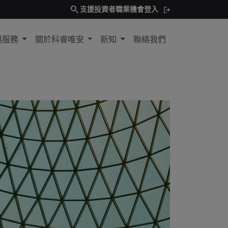
search
支援
投資者
職業機會
登入
與服務
關於科睿唯安
新知
聯絡我們