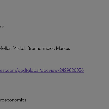
ics
r, Mikkel; Brunnermeier, Markus
uest.com/pqdtglobal/docview/2429820036
croeconomics