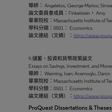
導師： Angeletos, George-Marios; Simsek,
論文委員會成員：Finkelstein， Amy
畢業院校：Massachusetts Institute of Te
學科分類：0501： Economics
論文連結（文摘）：
https://www.proq
9.儲蓄、投資和貨幣政策論文
Essays on Savings, Investment, and M
導師： Werning, Ivan; Acemoglu, Daron
畢業院校：Massachusetts Institute of Te
學科分類：0501： Economics
論文連結（文摘）：
https://www.proq
ProQuest Dissertations & Thes