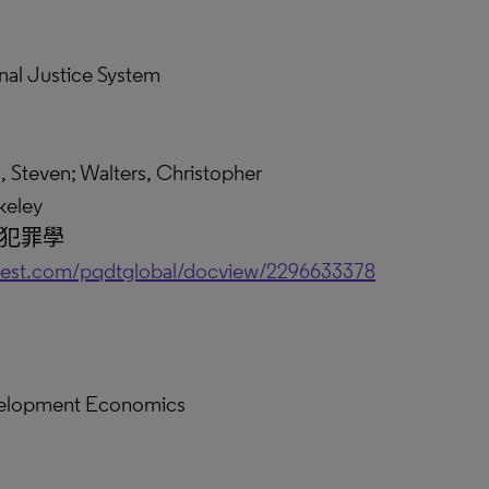
nal Justice System
ven; Walters, Christopher
keley
 犯罪學
uest.com/pqdtglobal/docview/2296633378
velopment Economics