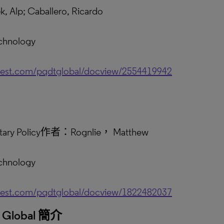
 Alp; Caballero, Ricardo
chnology
uest.com/pqdtglobal/docview/2554419942
onetary Policy作者：Rognlie， Matthew
chnology
uest.com/pqdtglobal/docview/1822482037
es Global 簡介