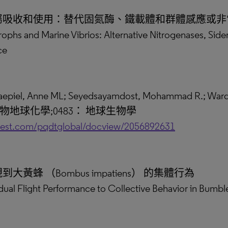
金屬吸收和使用：替代固氮酶、鐵載體和群體感應或
trophs and Marine Vibrios: Alternative Nitrogenases, Si
ce
iel, Anne ML; Seyedsayamdost, Mohammad R.; Ward
生物地球化學;0483： 地球生物學
uest.com/pqdtglobal/docview/2056892631
蜂 （Bombus impatiens） 的集體行為
dual Flight Performance to Collective Behavior in Bum