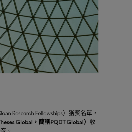
 Research Fellowships）獲獎名單，
heses Global，簡稱PQDT Global）
收
研究。