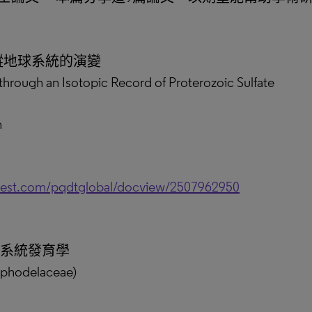
蹤地球系統的演變
 through an Isotopic Record of Proterozoic Sulfate
n
uest.com/pqdtglobal/docview/2507962950
 的分子系統發育學
sphodelaceae)