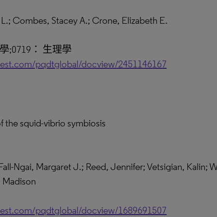
 L.; Combes, Stacey A.; Crone, Elizabeth E.
學;0719： 生理學
uest.com/pqdtglobal/docview/2451146167
f the squid-vibrio symbiosis
i, Margaret J.; Reed, Jennifer; Vetsigian, Kalin; W
 Madison
uest.com/pqdtglobal/docview/1689691507