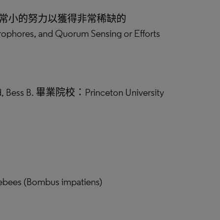
非常小的努力以獲得非常稀缺的
derophores, and Quorum Sensing or Efforts
, Bess B. 畢業院校：Princeton University
blebees (Bombus impatiens)