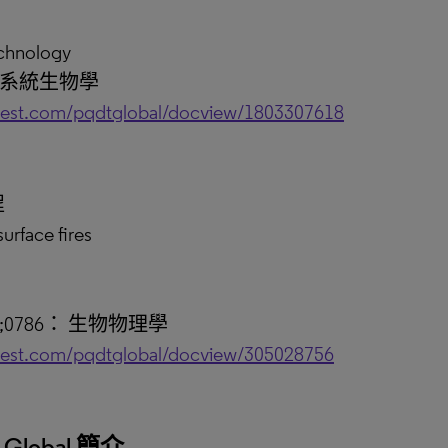
chnology
： 系統生物學
uest.com/pqdtglobal/docview/1803307618
程
surface fires
;0786： 生物物理學
uest.com/pqdtglobal/docview/305028756
es Global 簡介