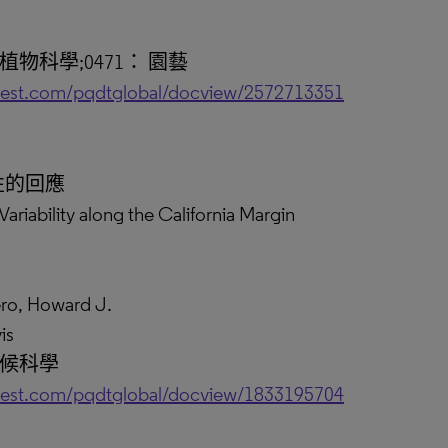
植物科學;0471： 園藝
uest.com/pqdtglobal/docview/2572713351
性的回應
ariability along the California Margin
, Howard J.
is
氣候科學
uest.com/pqdtglobal/docview/1833195704