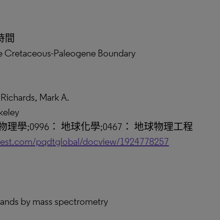
時間
the Cretaceous-Paleogene Boundary
hards, Mark A.
keley
物理學;0996： 地球化學;0467： 地球物理工程
uest.com/pqdtglobal/docview/1924778257
igands by mass spectrometry