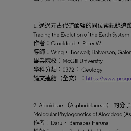
1. 通過元古代硫酸鹽的同位素記錄追
Tracing the Evolution of the Earth System
作者：Crockford， Peter W.
導師：Wing， Boswell; Halverson, Gale
畢業院校：McGill University
學科分類：0372： Geology
論文連結（全文）：
https://www.proq
2. Alooideae （Asphodelaceae）
Molecular Phylogenetics of Alooideae (A
作者：Daru， Barnabas Haruna