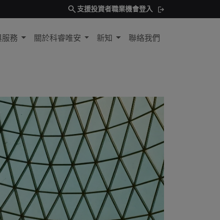
search
支援
投資者
職業機會
登入
與服務
關於科睿唯安
新知
聯絡我們