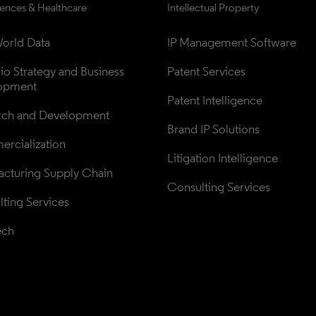
iences & Healthcare
Intellectual Property
orld Data
IP Management Software
lio Strategy and Business 
Patent Services
opment
Patent Intelligence
rch and Development
Brand IP Solutions
rcialization
Litigation Intelligence
cturing Supply Chain
Consulting Services
ting Services
ech