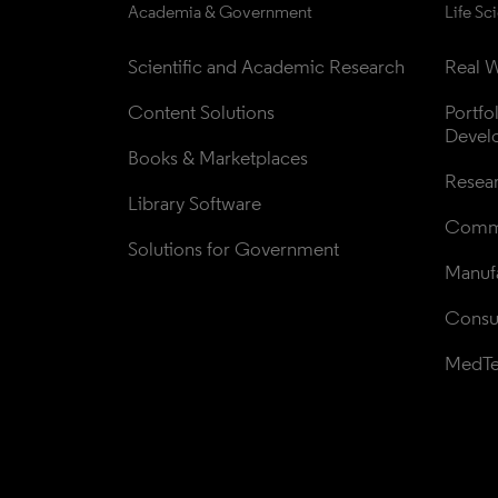
Academia & Government
Life Sc
Scientific and Academic Research
Real W
Content Solutions
Portfo
Devel
Books & Marketplaces
Resea
Library Software
Comme
Solutions for Government
Manufa
Consul
MedT