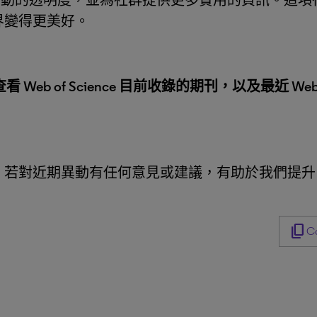
nce 收錄異動的透明度，並為社群提供更多實用的資訊
界變得更美好。
t並查看 Web of Science 目前收錄的期刊，以及最近 W
近期異動有任何意見或建議，有助於我們提升 Web o
content_copy
Co