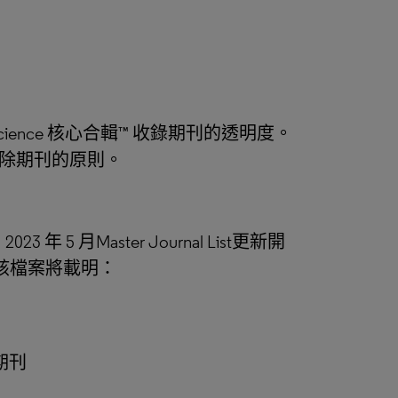
ence 核心合輯™ 收錄期刊的透明度。
除期刊的原則。
 年 5 月Master Journal List更新開
。該檔案將載明：
期刊