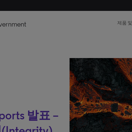
vernment
제품 
eports 발표 –
tegrity)