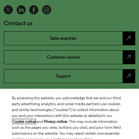
Contact us
north_east
Sales enquiries
north_east
Customer service
north_east
Support
By accessing this website, you acknowledge that we and our third
party advertising, analytics, and social media partners use cookies
and similar technologies (“cookies”) to collect information about
you and your interactions with this website as detailed in our
Cookie notice
and
Privacy notice
. This may include information
such as the pages you view, buttons you click, and your form field
submissions on the website. You may reject certain non-essential